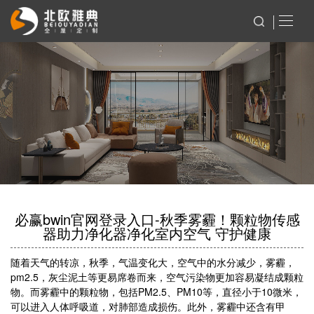
必赢bwin官网登录入口-秋季雾霾！颗粒物传感
器助力净化器净化室内空气 守护健康
随着天气的转凉，秋季，气温变化大，空气中的水分减少，雾霾，
pm2.5，灰尘泥土等更易席卷而来，空气污染物更加容易凝结成颗粒
物。而雾霾中的颗粒物，包括PM2.5、PM10等，直径小于10微米，
可以进入人体呼吸道，对肺部造成损伤。此外，雾霾中还含有甲