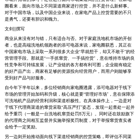
圈看来，面向市场上不同渠道商家进行控货，并不是什么新鲜事。
对于中国市场，以及中国企业来说，在家电产品上控货需要的不只
是勇气，还要有胆识和魄力。
文剑||撰写
商业从来没有对与错，只有适合与否。对于家庭洗地机市场的开创
者，也是高端洗地机领跑者的添可电器来说，家电圈获悉，其正在
中国家电市场上采取一系列很多大企业“早就想干，却又不敢干”的经
营管理手段。那就是“一手抓窜货、一手搞控货”，意在维持市场的良
性竞争和可持续发展，让产业链的各方都有利可图，企业能有稳定
的好产品产出，商家有足够的资源投向经营用户，而用户则能够享
受到好产品与好服务。
自今年下半年以来，多位经销商向家电圈透露，添可电器对于线下
市场的管理开始加码和升级，核心就是要“管理好市场”，意在保障添
可洗地机产品的经营利润和渠道积极性。在具体操作上，一边是对
于线下代理商渠道的窜货采取“高压严打”姿态，发现一起查处一起并
给予重罚（一般是一台洗地机窜货处罚5万元）。同时还在鼓励旗下
的代理商之间相互监督并实施举报奖罚制度，对于举报窜货查实者
会给予一定奖励。
另一边则开始推动面向线下渠道经销商的控货策略，即评估不同渠