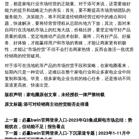
货，都是家电行业市场经营的正能量。对于添可来说，还需要做好
能力的提升和战略定力的夯实：首先，要不断提高市场营销团队的
服务能力、决策能力，将不同渠道经销商经营过程中的难点和问
题，快速解决，要将经营管理权从总部向地方下放；其次，面对来
自同行在洗地机市场上的红海大战，价格比拼，要坚定地守好产品
质量的底线，坚定地推动产品技术创新。最终，只有好产品、好服
务、好体验，才能赢得用户和市场的青睐，才能让商家更有积极
性，才能让“市场控货”不但不会打击商家热情，反而会激活一批优质
经销商的经营破局。
对于添可在洗地机等产品的市场控货手段和策略，在家电圈看来，
短期内只是一种尝试，还难以在整个家电行业和众多家电企业中间
复制和落地。毕竟，很多家电企业当前的核心任务，还是推动不同
渠道更高效、快速出货。
版权声明：家电圈原创
文章，未经授权一律严禁转载
原文标题:添可对经销商主动控货能否走得通
上一篇：必赢bwin官网登录入口-2023年Q3集成厨电市场总结：势
能犹在，但动能不足 | 报告看点
下一篇：必赢bwin官网登录入口-下沉渠道专题 | 2023年1-11月中