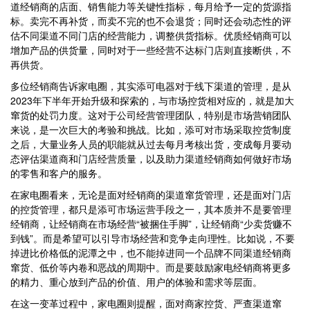
道经销商的店面、销售能力等关键性指标，每月给予一定的货源指
标。卖完不再补货，而卖不完的也不会退货；同时还会动态性的评
估不同渠道不同门店的经营能力，调整供货指标。优质经销商可以
增加产品的供货量，同时对于一些经营不达标门店则直接断供，不
再供货。
多位经销商告诉家电圈，其实添可电器对于线下渠道的管理，是从
2023年下半年开始升级和探索的，与市场控货相对应的，就是加大
窜货的处罚力度。这对于公司经营管理团队，特别是市场营销团队
来说，是一次巨大的考验和挑战。比如，添可对市场采取控货制度
之后，大量业务人员的职能就从过去每月考核出货，变成每月要动
态评估渠道商和门店经营质量，以及助力渠道经销商如何做好市场
的零售和客户的服务。
在家电圈看来，无论是面对经销商的渠道窜货管理，还是面对门店
的控货管理，都只是添可市场运营手段之一，其本质并不是要管理
经销商，让经销商在市场经营“被捆住手脚”，让经销商“少卖货赚不
到钱”。而是希望可以引导市场经营和竞争走向理性。比如说，不要
掉进比价格低的泥潭之中，也不能掉进同一个品牌不同渠道经销商
窜货、低价等内卷和恶战的周期中。而是要鼓励家电经销商将更多
的精力、重心放到产品的价值、用户的体验和需求等层面。
在这一变革过程中，家电圈则提醒，面对商家控货、严查渠道窜