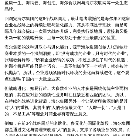
盈康一生、海纳云、海创汇、海尔食联网与海尔衣联网等一众生态
品牌。
回溯完海尔集团的这6个战略周期，最让笔者震撼的是海尔集团这家
企业在战略上的持续进取与进化能力。其从不满足于现状，而是每
隔几年就会提出一次重大战略升级，完美执行落地后，紧接着又提
出新一轮的战略升级，且每一次都处于全行业最前沿的位置。
海尔集团的这种进取心与进化能力，源于海尔集团创始人张瑞敏对
商业本质的一个深刻洞察，即“没有成功的企业，只有时代的企业”。
张瑞敏解释称，“所有企业所谓的成功，不过是抓住了时代的机遇，
但那个机遇可能只是个巧合。一旦不能抓住下一个机遇，就会被时
代抛弃”。所以，企业必须紧随时代环境的变化而持续进化，这个观
点也影响了国内一大批企业家。
但战略进化，知易行难。大多数企业的人才多是围绕传统主业而构
建的，其在应对新的趋势性业务时往往缺乏相匹配的团队。所以，
在持续的战略进化背后，海尔集团另外一个让笔者印象深刻的是其
对“人”的重视，其提出的“人的价值最大化”，“人即一切”，“人是目
的，不是工具”等理念对商业界有着深远意义。
例如，在前3个战略周期的名牌化、多元化与国际化阶段，海尔集团
都是通过文化与管理来改造“人”的意识，支撑了各项业务的发展。而
在后3个战略周期的全球品牌化、网络化与生态品牌阶段，海尔集团