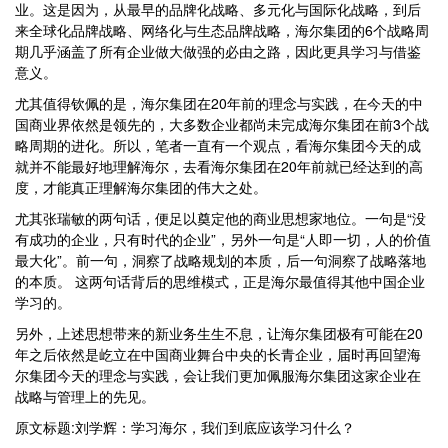
业。这是因为，从最早的品牌化战略、多元化与国际化战略，到后
来全球化品牌战略、网络化与生态品牌战略，海尔集团的6个战略周
期几乎涵盖了所有企业做大做强的必由之路，因此更具学习与借鉴
意义。
尤其值得钦佩的是，海尔集团在20年前的理念与实践，在今天的中
国商业界依然是领先的，大多数企业都尚未完成海尔集团在前3个战
略周期的进化。所以，笔者一直有一个观点，看海尔集团今天的成
就并不能最好地理解海尔，去看海尔集团在20年前就已经达到的高
度，才能真正理解海尔集团的伟大之处。
尤其张瑞敏的两句话，便足以奠定他的商业思想家地位。一句是“没
有成功的企业，只有时代的企业”，另外一句是“人即一切，人的价值
最大化”。前一句，洞察了战略规划的本质，后一句洞察了战略落地
的本质。 这两句话背后的思维模式，正是海尔最值得其他中国企业
学习的。
另外，上述思想带来的新业务生生不息，让海尔集团极有可能在20
年之后依然是屹立在中国商业舞台中央的长青企业，届时再回望海
尔集团今天的理念与实践，会让我们更加佩服海尔集团这家企业在
战略与管理上的先见。
原文标题:刘学辉：学习海尔，我们到底应该学习什么？