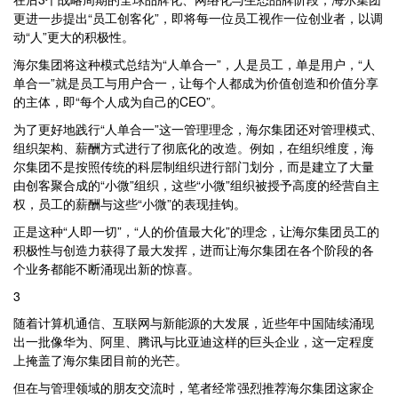
更进一步提出“员工创客化”，即将每一位员工视作一位创业者，以调
动“人”更大的积极性。
海尔集团将这种模式总结为“人单合一”，人是员工，单是用户，“人
单合一”就是员工与用户合一，让每个人都成为价值创造和价值分享
的主体，即“每个人成为自己的CEO”。
为了更好地践行“人单合一”这一管理理念，海尔集团还对管理模式、
组织架构、薪酬方式进行了彻底化的改造。例如，在组织维度，海
尔集团不是按照传统的科层制组织进行部门划分，而是建立了大量
由创客聚合成的“小微”组织，这些“小微”组织被授予高度的经营自主
权，员工的薪酬与这些“小微”的表现挂钩。
正是这种“人即一切”，“人的价值最大化”的理念，让海尔集团员工的
积极性与创造力获得了最大发挥，进而让海尔集团在各个阶段的各
个业务都能不断涌现出新的惊喜。
3
随着计算机通信、互联网与新能源的大发展，近些年中国陆续涌现
出一批像华为、阿里、腾讯与比亚迪这样的巨头企业，这一定程度
上掩盖了海尔集团目前的光芒。
但在与管理领域的朋友交流时，笔者经常强烈推荐海尔集团这家企