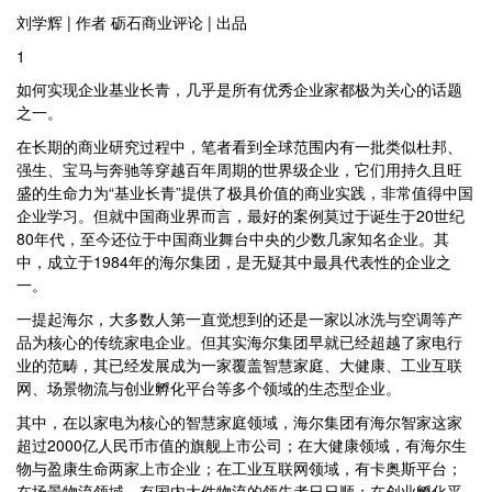
刘学辉 | 作者 砺石商业评论 | 出品
1
如何实现企业基业长青，几乎是所有优秀企业家都极为关心的话题
之一。
在长期的商业研究过程中，笔者看到全球范围内有一批类似杜邦、
强生、宝马与奔驰等穿越百年周期的世界级企业，它们用持久且旺
盛的生命力为“基业长青”提供了极具价值的商业实践，非常值得中国
企业学习。但就中国商业界而言，最好的案例莫过于诞生于20世纪
80年代，至今还位于中国商业舞台中央的少数几家知名企业。其
中，成立于1984年的海尔集团，是无疑其中最具代表性的企业之
一。
一提起海尔，大多数人第一直觉想到的还是一家以冰洗与空调等产
品为核心的传统家电企业。但其实海尔集团早就已经超越了家电行
业的范畴，其已经发展成为一家覆盖智慧家庭、大健康、工业互联
网、场景物流与创业孵化平台等多个领域的生态型企业。
其中，在以家电为核心的智慧家庭领域，海尔集团有海尔智家这家
超过2000亿人民币市值的旗舰上市公司；在大健康领域，有海尔生
物与盈康生命两家上市企业；在工业互联网领域，有卡奥斯平台；
在场景物流领域，有国内大件物流的领先者日日顺；在创业孵化平