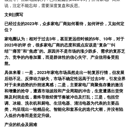
说，注定不能忘却，需要深度复盘和反思。
文剑||撰写
已经过去的2023年，众多家电厂商如何看待，如何评价，又如何定
位？
家电圈认为：相对于过去3年，甚至更远些时候的5年、10年，对于
2023年的评 价，很多家电厂商的态度和观点应该是“复杂”“纠
结”“痛苦”和“焦虑”的。原因并不是市场的涨少跌多、需求的复苏乏
力、竞争的内卷加重，而是群体性的信心失守、产业信用备受煎
熬。
具体来看：一是，2023年家电市场虽然走出一轮复苏行情，但发展
后劲不足、反弹动力缺失，市场不确定性远高于过去3年，引发业界
对于未来趋势的扑朔迷离感；二是，主要家电厂商聚焦存量的激活
和增量的抢夺，遭遇市场波段和产业周期的冲击，生意遭遇出货突
降及利润走低，最终导致经营节奏被冲击及打乱；三是，包括空
调、冰箱、洗衣机和厨电、生活电器、清洁电器为代表的主要品
类，均呈现出一轮精品化、智能化和套系化的迭代大潮，并没有陷
入低价内卷而是坚定升级。
产业的机会及困难