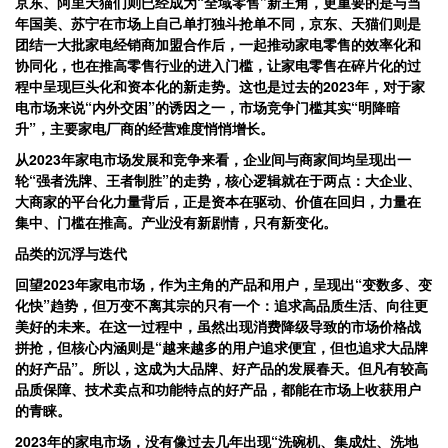
京东、阿里天猫们则已经成为“全域零售”新主角，更重要的是与当
年国美、苏宁在市场上自己单打独斗抢单不同，京东、天猫们则是
团结一大批家电经销商加盟合作后，一起推动家电零售的效率化和
协同化，也在推高零售行业的进入门槛，让家电零售在碎片化的过
程中呈现巨头化和资本化的新走势。这也是过去的2023年，对于家
电市场来说“内外交困”的诱因之一，市场竞争门槛其实“明降暗
升”，主要家电厂商的经营难度悄悄增长。
从2023年家电市场发展和竞争来看，企业间与商家间均呈现出一
轮“强者洗牌、王者制胜”的走势，核心逻辑就在于两点：大企业、
大商家的平台化力量背后，正是资本在驱动、价值在回归，力量在
集中、门槛在推高。产业没有新剧情，只有新变化。
品类的沉浮与迭代
回望2023年家电市场，作为主角的产品和用户，呈现出“变数多、变
化快”趋势，但万变不离其宗的只有一个：追求高品质生活、向往更
美好的未来。在这一过程中，虽然出现消费降级导致的市场价格战
拼抢，但核心内涵则是“越来越多的用户追求便宜，但也追求大品牌
的好产品”。所以，这成为大品牌、好产品的发展春天。但凡有较高
品质保障、技术卖点和功能特点的好产品，都能在市场上收获用户
的青睐。
2023年的家电市场，没有像过去几年出现“洗碗机、集成灶、洗地