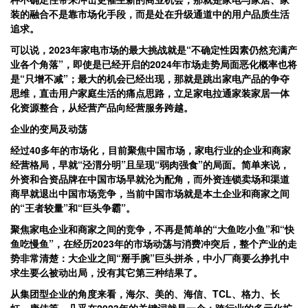
装的融合不是靠市场化手段，而是处在升级通道中的用户品质生活
追求。
可以说，2023年家电市场的最大挑战就是“不确定性因素仍然充满产
业各个角落”，即使是已经开启的2024年市场走势局面恶化概率也将
是“只增不减”；最大的机会已经出现，那就是跳出家电产品的争夺
思维，直击用户家庭生活的痛点思路，立足家电拉通家装家居一体
化资源整合，从经营产品向经营服务跨越。
企业的变局及动荡
经过40多年的市场化，目前聚焦中国市场，家电行业的企业和商家
经营格局，早就“泾渭分明”且呈现“弱肉强食”的局面。简单来说，
外资和合资品牌在中国市场早就沦为配角，而外资连锁卖场和渠道
商早就退出中国市场竞争，当前中国市场就是本土企业和商家之间
的“王者较量”和“巨头争霸”。
聚焦家电企业和商家之间的竞争，不再是简单的“大鱼吃小鱼”和“快
鱼吃慢鱼”，在经历2023年的市场动荡与消费冲突后，整个产业的走
势非常清楚：大企业之间“掰手腕”巨头拼杀，中小厂商要么挣扎中
求生要么被动出局，没有其它第三种结果了。
从集团型企业的角度来看，海尔、美的、海信、TCL、格力、长