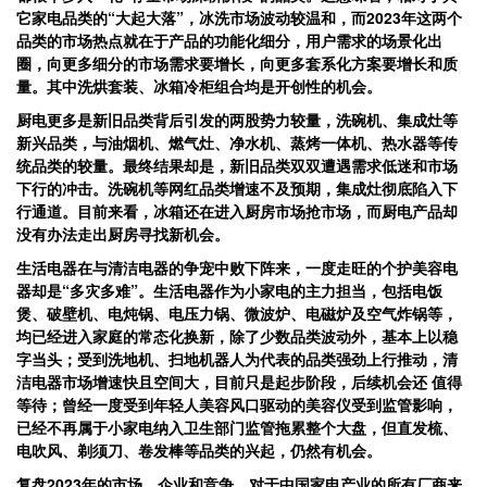
它家电品类的“大起大落”，冰洗市场波动较温和，而2023年这两个
品类的市场热点就在于产品的功能化细分，用户需求的场景化出
圈，向更多细分的市场需求要增长，向更多套系化方案要增长和质
量。其中洗烘套装、冰箱冷柜组合均是开创性的机会。
厨电更多是新旧品类背后引发的两股势力较量，洗碗机、集成灶等
新兴品类，与油烟机、燃气灶、净水机、蒸烤一体机、热水器等传
统品类的较量。最终结果却是，新旧品类双双遭遇需求低迷和市场
下行的冲击。洗碗机等网红品类增速不及预期，集成灶彻底陷入下
行通道。目前来看，冰箱还在进入厨房市场抢市场，而厨电产品却
没有办法走出厨房寻找新机会。
生活电器在与清洁电器的争宠中败下阵来，一度走旺的个护美容电
器却是“多灾多难”。生活电器作为小家电的主力担当，包括电饭
煲、破壁机、电炖锅、电压力锅、微波炉、电磁炉及空气炸锅等，
均已经进入家庭的常态化换新，除了少数品类波动外，基本上以稳
字当头；受到洗地机、扫地机器人为代表的品类强劲上行推动，清
洁电器市场增速快且空间大，目前只是起步阶段，后续机会还 值得
等待；曾经一度受到年轻人美容风口驱动的美容仪受到监管影响，
已经不再属于小家电纳入卫生部门监管拖累整个大盘，但直发梳、
电吹风、剃须刀、卷发棒等品类的兴起，仍然有机会。
复盘2023年的市场、企业和竞争，对于中国家电产业的所有厂商来