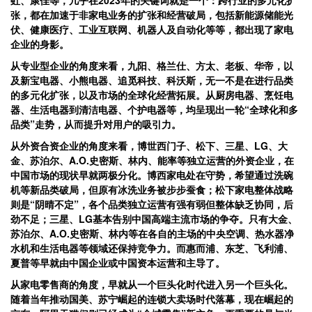
虹、康佳等，几乎在2023年的关键词就是一个：跨行业的多元化扩
张，都在加速于非家电业务的扩张和经营破局，包括新能源储能光
伏、健康医疗、工业互联网、机器人及自动化等等，都出现了家电
企业的身影。
从专业型企业的角度来看，九阳、格兰仕、方太、老板、华帝，以
及新宝电器、小熊电器、追觅科技、科沃斯，无一不是在进行品类
的多元化扩张，以及市场的全球化经营拓展。从厨房电器、烹饪电
器、生活电器到清洁电器、个护电器等，均呈现出一轮“全球化和多
品类”走势，从而提升对用户的吸引力。
从外资合资企业的角度来看，博世西门子、松下、三星、LG、大
金、苏泊尔、A.O.史密斯、林内、能率等独立运营的外资企业，在
中国市场的现状早就两极分化。博西家电处在守势，希望通过洗碗
机等新品类破局，但原有冰洗业务被步步蚕食；松下家电整体战略
则是“阴晴不定”，各个品类独立运营有强有弱但整体缺乏协同，后
劲不足；三星、LG基本告别中国高端主流市场的争夺。只有大金、
苏泊尔、A.O.史密斯、林内等在各自的主场的中央空调、热水器净
水机和生活电器等领域还保持竞争力。而惠而浦、东芝、飞利浦、
夏普等早就由中国企业或中国资本运营和主导了。
从家电零售商的角度，早就从一个巨头化时代进入另一个巨头化。
随着当年推动国美、苏宁崛起的连锁大卖场时代落幕，现在崛起的