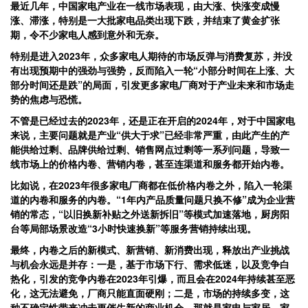
最近几年，中国家电产业在一线市场表现，由大涨、快涨变成慢
涨、滞涨，特别是一大批家电品类出现下跌，并结束了黄金扩张
期，令不少家电人感到意外和无奈。
特别是进入2023年，众多家电人期待的市场反弹与消费复苏，并没
有出现预期中的强劲与强势，反而陷入一轮“小部分时间在上涨、大
部分时间还是跌”的局面，引发更多家电厂商对于产业未来和市场走
势的焦虑与恐慌。
不管是已经过去的2023年，还是正在开启的2024年，对于中国家电
来说，主要问题就是产业“供大于求”已经非常严重，由此产生的产
能供给过剩、品牌供给过剩、销售网点过剩等一系列问题，导致一
线市场上的价格内卷、营销内卷，甚至连渠道和服务都开始内卷。
比如说，在2023年很多家电厂商都在低价格内卷之外，陷入一轮渠
道的内卷和服务的内卷。“1年内产品质量问题只换不修”成为企业营
销的常态，“以旧换新补贴之外送新拆旧”等模式加速落地，厨房阳
台等局部场景改造“3小时快速换新”等服务营销持续出现。
最终，内卷之后的新模式、新营销、新消费出现，释放出产业挑战
与机会永远是并存：一是，基于市场下行、需求低迷，以及竞争白
热化，引发的竞争内卷在2023年引爆，而且会在2024年持续甚至恶
化，这无法避免，厂商只能直面硬刚；二是，市场的持续多变，这
种不确定性带来冲击更催生新的商业机会，那就是家电与家居、家