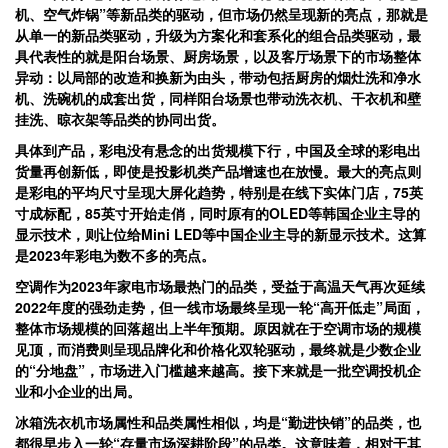
机、空气炸锅”等新品类的驱动，但市场仍然呈现新的亮点，那就是
从单一的新品类驱动，升级为方案化和套系化的组合品类驱动，最
具代表性的就是阳台场景、厨房场景，以及客厅场景下的市场整体
异动：以局部的改造和换新为由头，带动包括厨房的烟灶洗和净水
机、洗碗机的成套出货，同样阳台场景也带动洗衣机、干衣机和壁
挂洗、晾衣架等品类的协同出货。
具体到产品，彩电没有悬念的出货规模下行，中国及全球的彩电出
货量再创新低，即使是投影机类产品增速也在放慢。最大的亮点则
是彩电的平均尺寸呈现大屏化趋势，特别是在线下实体门店，75英
寸成标配，85英寸开始走俏，同时原有的OLED等韩国企业主导的
显示技术，则让位给Mini LED等中国企业主导的新显示技术。这算
是2023年彩电为数不多的亮点。
空调作为2023年家电市场最热门的品类，受益于高温天气再次延续
2022年度的强劲走势，但一线市场最终呈现一轮“高开低走”局面，
整体市场规模的回落超出上半年预期。原因就在于空调市场的规模
见顶，而消费则呈现品牌化和价格化双轮驱动，最终就是少数企业
的“分地盘”，市场进入门槛越来越高。接下来就是一批空调投机企
业和小企业的出局。
冰箱洗衣机市场属性和品类属性相似，均是“勤进快销”的品类，也
都很早步入一轮“存量市场深耕阶段”的品类。这意味着，相对于其