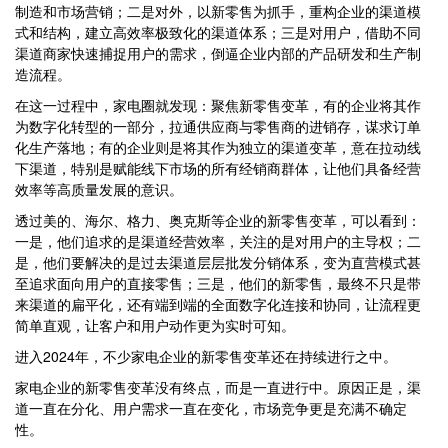
制造和市场营销；二是对外，以新零售为抓手，重构企业的渠道模
式和结构，建立高效率极致化的渠道体系；三是对用户，借助不同
渠道商家快速捕捉用户的需求，倒逼企业内部的产品研发和生产制
造流程。
在这一过程中，家电圈就发现：聚焦新零售变革，有的企业将其作
为数字化转型的一部分，拉通供应商与零售商的进销存，谋求订单
化生产落地；有的企业则是将其作为独立的渠道变革，意在拉动线
下渠道，特别是赋能线下市场的所有经销商群体，让他们具备经营
效率等高质量发展的意识。
透过美的、海尔、格力、奥克斯等企业的新零售变革，可以看到：
一是，他们追求的是渠道经营效率，关注的是对用户的主导权；二
是，他们要解决的是过去渠道层层批发分销体系，变为直营模式甚
至追求面向用户的直接零售；三是，他们的新零售，最终不只是带
来渠道的扁平化，还有端到端的全面数字化连接和协同，让流程更
简单直观，让客户和用户动作更为实时可知。
进入2024年，不少家电企业的新零售变革还在持续进行之中。
家电企业的新零售变革没有终点，而是一直进行中。原因正是，渠
道一直在分化、用户需求一直在变化，市场竞争更是充满不确定
性。