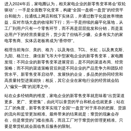
进入2024年后，家电圈认为，相关家电企业的新零售变革将会“双轮
驱动”：一手是全面数字化变革，构建“全国一盘棋一盘货”的经营平
台和能力，拉通线上网店和线下实体店，并通过数字化提效率增效
益，应对市场大盘的收缩和下行；另一手是持续的扁平化落地，从
工厂到用户只有一个零售环节，而不再是层层批发和分销，而是直
达用户下的经营质量提升，货少卖了但钱不少赚。众多有实力的家
电零售商、实体店老板将成为“香饽饽”。
梳理当前海尔、美的、格力，以及海信、TCL、长虹，以及奥克斯、
九阳、格兰仕、康佳新飞等大中型家电企业的新零售变革，家电圈
发现：不同企业的新零售变革进展背后，是不同的渠道布局、经营
策略；而不同的渠道策略背后则是不同企业的产品竞争力和团队经
营水平。新零售变革启动早、发展快的企业，多品类的协同经营和
高质量转型进展就快；相反，其它企业在家电行业的经营就会陷
入“偏安一隅”的泥潭之中。
站在众多经销商的维度，家电企业的新零售变革就意味着“出货渠道
更多、更广、更密集”，由此可以拿货的平台和机会也就更多；站在
工厂的角度，新零售变革实现了全国“一盘货”对于库存的把握、货源
的流向和监管更加精准。最终带来的结果就是：窜货的现象会存
在，但是窜货的门槛在推高，而且工厂对于窜货的管理更精准。只
要是窜货机就会面临售后服务的限制。