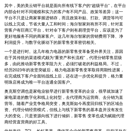
其中，美的美云销平台就是面向所有线下客户的“超级平台”，在平台
内部会针对不同规模和实力的客户有不同产品、政策等差异；这一
平台不只是让商家掌握进销存，而且政策补贴、打款、调货等均可
以线上完成，节省大量人工和时间；海尔智家则有所不同，针对直
营客户有巨商汇平台，针对伞下客户则有易理货平台，应该是为了
更好地服务不同的商家客户。这几年海尔智家的营销费用下降、净
利润提升，与数字化驱动下的新零售变革密切相关。
一个是进行时。这几年格力电器的新零售变革备受外界关注，原因
在于其传统的渠道模式颇为“重资产和长流程”，代理分销零售层级
多，由此推动新零售变革阻力大，必须打破老的利益格局。不过，
经历2023年的攻坚突破后，格力电器新零售变革取得周期性进展，
在完成线下客户全面转战线上后，还在进一步优化和提升，格力董
明珠店将成为唯一平台连通全国客户。
奥克斯空调也是家电业较早进行新零售变革的企业，很早就加速了
家电渠道的数字化和线上化转型，去代理商为运营商、去分销为直
营等。随着产业竞争格局突变，奥克斯如今再度回归线下的区域合
资、代理分销经营模式，但线上与线下新零售的基本盘并没有发生
大的变化，只是资源向线下进行倾斜，新零售 变革也成为赋能代理
商经营直营商的好工具。
此外海信、TCL、长虹美菱、康佳等企业的新零售变革，目前还处在