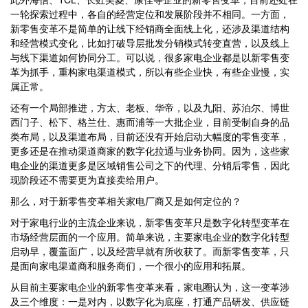
一轮探索过程中，各自的经营定位和发展阶段并不相同。一方面，
新零售变革不是简单的让线下经销商全面线上化，还涉及渠道结构
和经营模式变化，比如打破导层批发分销模式转变直营，以及线上
与线下渠道如何协同分工。可以说，很多家电企业都是以新零售变
革为抓手，重构家电渠道模式，所以有些企业快，有些企业慢，实
属正常。
还有一个局部推进，方太、老板、华帝，以及九阳、苏泊尔、博世
西门子、松下、格兰仕、惠而浦等一大批企业，目前受制自身的品
类布局，以及渠道布局，目前还没有开始启动大幅度的零售变革，
更多还是在推动渠道商家的数字化拉通与业务协同。因为，这些家
电企业的渠道更多是区域销售公司之下的代理、分销后零售，因此
现阶段还不需要更为直接卖给用户。
那么，对于新零售变革相关家电厂商又是如何定位的？
对于家电行业的主流企业来说，新零售变革只是数字化转型变革在
市场经营层面的一个应用。简单来说，主要家电企业的数字化转型
启动早，覆盖面广，以及经营早就有所收获了。而新零售变革，只
是面向家电渠道商和服务商们，一个很小的应用和拓展。
从目前主要家电企业的新零售变革来看，家电圈认为，这一变革涉
及三个维度：一是对内，以数字化为底座，打通产品研发、供应链