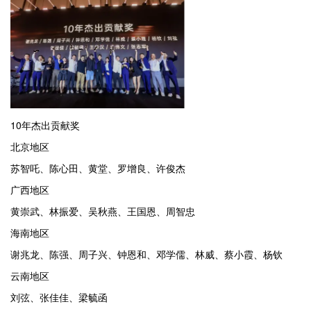
10年杰出贡献奖
北京地区
苏智吒、陈心田、黄堂、罗增良、许俊杰
广西地区
黄崇武、林振爱、吴秋燕、王国恩、周智忠
海南地区
谢兆龙、陈强、周子兴、钟恩和、邓学儒、林威、蔡小霞、杨钦
云南地区
刘弦、张佳佳、梁毓函