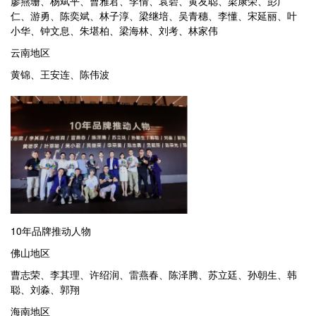
廖燕珊、杨斌平、曹雅君、李倩、袁碧、黄友聪、梁康荣、彭广
仁、游勇、陈奕斌、林子淳、梁继培、吴青穗、李懂、宋延丽、叶
小华、钟文息、朱堪柏、梁海林、刘考、林家伟
云南地区
黄锦、王安连、陈伟波
10年品牌推动人物
佛山地区
曹志荣、李其理、许绍润、雷燕春、陈泽腾、苏立廷、孙朝生、韩
聪、刘淼、郭翔
海南地区