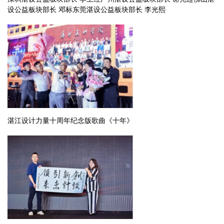
设公益板块部长 邓标东莞湛设公益板块部长 李光熙
湛江设计力量十周年纪念版歌曲《十年》