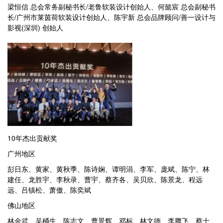
梁恒信 总会常务副秘书长/老鲁软装设计创始人、何懿宸 总会副秘书
长/广州市莱茵荷软装设计创始人、陈宇新 总会品牌顾问/善一设计与
影视(深圳) 创始人
10年杰出贡献奖
广州地区
彭日东、黄家、黄秋季、陈诗娴、谭明涓、李军、庞斌、陈宁、林
建任、龙胜宇、李秋录、曹宇、蔡齐各、吴贝欣、陈景龙、程远
远、吕镇松、萧傲、陈奕斌
佛山地区
林金武、吴桶生、陈志文、曹景辉、邓标、林文德、李腾飞、蔡士