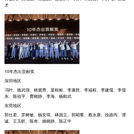
才
10年杰出贡献奖
深圳地区
冯叶、骆武强、林观秀、梁桓彬、李康胜、李福权、李建儒、李儒
东、陈祖宇、曹晓静、李海、杨航武
东莞地区
郭仕君、罗树敏、杨安琪、林国立、郭昭羣、蔡永康、徐路丙、谭
诚、王玉昕、陈奇、姚晓静、陈正中