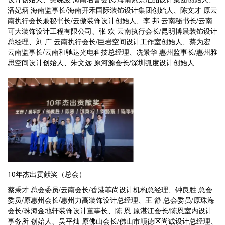
潘妃炳 海南监事长/海南开禾国际装饰设计集团创始人、陈文才 原云
南执行会长兼秘书长/云傲装饰设计创始人、李 邦 云南秘书长/云南
可大装饰设计工程有限公司、张 欢 云南执行会长/昆明博晨装饰设计
总经理、刘 广 云南执行会长/巨岩空间设计工作室创始人、蔡为宏
云南监事长/云南和驰达光电科技总经理、冼景华 惠州监事长/惠州雅
思空间设计创始人、朱文远 原河源会长/深圳弧度设计创始人
10年杰出贡献奖（总会）
蔡秉才 总会委员/云南会长/香港菲尚设计机构总经理、钟良胜 总会
委员/原惠州会长/惠州力高装饰设计总经理、王 舒 总会委员/原珠海
会长/珠海金地轩装饰设计董事长、陈 恩 原湛江会长/陈恩室内设计
事务所 创始人、吴平灿 原佛山会长/佛山市顺德区尚诚设计总经理、