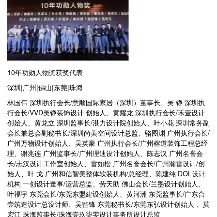
10年功勋人物奖获奖代表
深圳|广州|佛山|东莞|珠海
林国伟 深圳执行会长/意顺国际家居（深圳）董事长、吴 铮 深圳执
行会长/VVD吴铮装饰设计 创始人、黄耀龙 深圳执行会长/禾壹设计
创始人、黄龙立 深圳监事长/湛力设计院创始人、叶小花 深圳常务副
会长兼总会副秘书长/深圳尚美空间设计总监、骆图渊 广州执行会长/
广州万物设计创始人、吴英豪 广州执行会长/广州榕道装饰工程总经
理、谢兆连 广州监事长/广州理迪设计创始人、陈志汉 广州名誉会
长/志汉设计工作室创始人、雷如松 广州名誉会长/广州瀚雷设计/创
始人、叶 戈 广州和信智美整体软装机构/总经理、陈建纯 DOL设计
机构 一创设计董事/运营总监、劳天助 佛山会长/兰墨设计创始人、
叶福宇 东莞会长/东莞东盟建设创始人、黄河洲 东莞监事长/广东合
壹筑造设计总设计师、吴智锋 东莞秘书长/东莞东弘设计创始人 、莫
宏江 珠海监事长/珠海壹玖柒零设计事务所设计总监