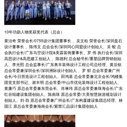
10年功勋人物奖获奖代表（总会）
黄治奇 荣誉会长/0755设计集团董事长 、吴文粒 荣誉会长/深圳盘石
设计董事长 、陈伟文 总会会长/深圳同心同盟设计创始人、吴 蛟 总
会执行会长/广东马空设计院&美霖装饰董事长、罗 伟 执行会长/深圳
高思设计&高思建工创始人 、陈德利 总会秘书长/重塑品牌营销创始
人、李光熙 总会监事长/广东奥丰装饰设计工程公司总经理、黄后钦
总会常委兼深圳会长/深圳洲际设计创始人 、罗 郁 总会常委兼广州
会长/今日营造设计工程创始人、田鸿基 总会常委兼北京会长/鸿楼集
团党支部书记、谢丰明 总会常委/中山市优化装饰设计工程创始人、
黄廉巧 原总会常委兼东莞会长、肖琳玮 原总会常委兼珠海会长/广东
红谷组建设集团创始人、陈南珠 原总会常委/大美智慧旅游规划设计
创始人、刘 劲 原总会常委兼广州会长/广东构厦建设集团总经理、林
国江 原总会常委兼海南会长/紫禁汇品设计集团创始人