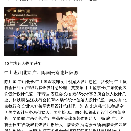
10年功勋人物奖获奖
中山|湛江|北京|广西|海南|云南|惠州|河源
陈启帅 中山会长/中山国宏装饰设计创始人设计总监、骆俊宏 中山执
行会长/中山市诚磊装饰设计总经理、黄茂乐 中山监事长/广东优化装
饰设计设计总监、邓琦理 湛江会长/香港85设计事务所合伙人设计总
监、林秋炳 湛江执行会长/墨本装饰设计创始人设计总监、余文桃 北
京执行会长/北京好莱屋家居设计总经理、萧 垚 北京秘书长/德鼎空
间美学设计事务所创始人、吴小松 原广西会长/都市组设计公司董事
长、吴董鹏 广西会长/广西中鼎有美建筑装饰创始人、杨 峻 广西名
誉会长/广西杨峻装饰设计创始人、廖晋烽 海南会长/海南廖晋烽装饰
设计创始人、吴晓波 海南名誉会长/海南紫禁汇品设计集团创始人、