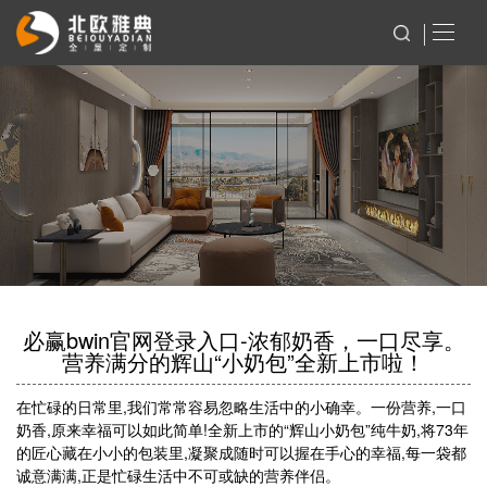
必赢bwin官网登录入口-浓郁奶香，一口尽享。
营养满分的辉山“小奶包”全新上市啦！
在忙碌的日常里,我们常常容易忽略生活中的小确幸。一份营养,一口
奶香,原来幸福可以如此简单!全新上市的“辉山小奶包”纯牛奶,将73年
的匠心藏在小小的包装里,凝聚成随时可以握在手心的幸福,每一袋都
诚意满满,正是忙碌生活中不可或缺的营养伴侣。