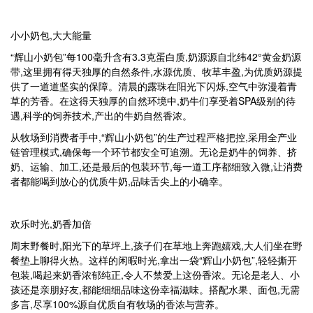
小小奶包,大大能量
“辉山小奶包”每100毫升含有3.3克蛋白质,奶源源自北纬42°黄金奶源
带,这里拥有得天独厚的自然条件,水源优质、牧草丰盈,为优质奶源提
供了一道道坚实的保障。清晨的露珠在阳光下闪烁,空气中弥漫着青
草的芳香。在这得天独厚的自然环境中,奶牛们享受着SPA级别的待
遇,科学的饲养技术,产出的牛奶自然香浓。
从牧场到消费者手中,“辉山小奶包”的生产过程严格把控,采用全产业
链管理模式,确保每一个环节都安全可追溯。无论是奶牛的饲养、挤
奶、运输、加工,还是最后的包装环节,每一道工序都细致入微,让消费
者都能喝到放心的优质牛奶,品味舌尖上的小确幸。
欢乐时光,奶香加倍
周末野餐时,阳光下的草坪上,孩子们在草地上奔跑嬉戏,大人们坐在野
餐垫上聊得火热。这样的闲暇时光,拿出一袋“辉山小奶包”,轻轻撕开
包装,喝起来奶香浓郁纯正,令人不禁爱上这份香浓。无论是老人、小
孩还是亲朋好友,都能细细品味这份幸福滋味。搭配水果、面包,无需
多言,尽享100%源自优质自有牧场的香浓与营养。