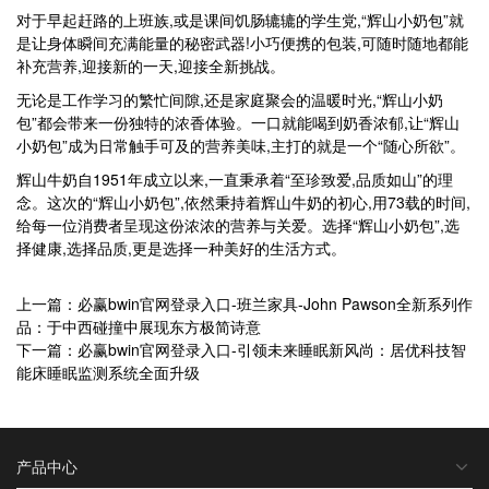
对于早起赶路的上班族,或是课间饥肠辘辘的学生党,“辉山小奶包”就
是让身体瞬间充满能量的秘密武器!小巧便携的包装,可随时随地都能
补充营养,迎接新的一天,迎接全新挑战。
无论是工作学习的繁忙间隙,还是家庭聚会的温暖时光,“辉山小奶
包”都会带来一份独特的浓香体验。一口就能喝到奶香浓郁,让“辉山
小奶包”成为日常触手可及的营养美味,主打的就是一个“随心所欲”。
辉山牛奶自1951年成立以来,一直秉承着“至珍致爱,品质如山”的理
念。这次的“辉山小奶包”,依然秉持着辉山牛奶的初心,用73载的时间,
给每一位消费者呈现这份浓浓的营养与关爱。选择“辉山小奶包”,选
择健康,选择品质,更是选择一种美好的生活方式。
上一篇：必赢bwin官网登录入口-班兰家具-John Pawson全新系列作
品：于中西碰撞中展现东方极简诗意
下一篇：必赢bwin官网登录入口-引领未来睡眠新风尚：居优科技智
能床睡眠监测系统全面升级
产品中心