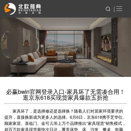
必赢bwin官网登录入口-家具坏了无需凑合用！
逛京东618买现货家具爆款五折抢
家具坏了，是选择修还是选择换？随着人们对居家环境要求的
提升，直接换新成为更多人的选择。6月6日，京东618携手芝华仕、
顾家家居、喜临门、金可儿等上万个品牌推出“家具现货”销售模式，
超百万款家具现货最快次日达，覆盖床垫、床、沙发、餐桌、电脑