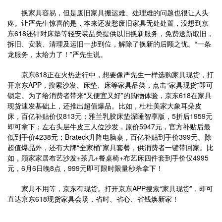
换家具容易，但是废旧家具搬运难、处理难的问题也很让人头
疼。让严先生惊喜的是，本来还发愁废旧家具无处处置，没想到京
东618还针对床垫等轻安装品类提供以旧换新服务，免费送新取旧，
拆旧、安装、清理及运旧一步到位，解除了换新的后顾之忧。“一条
龙服务，太给力了！”严先生说。
京东618正在火热进行中，想要像严先生一样选购家具现货，打
开京东APP，搜索沙发、床垫、床等家具品类，点击“家具现货”即可
锁定。为了给消费者带来“又便宜又好”的购物体验，京东618在家具
现货速发基础上，还推出超值爆品。比如，杜杜美家大象耳朵皮
床，百亿补贴价仅813元；雅兰乳胶床垫深睡智享版，5折后1959元
即可拿下；左右头层牛皮三人位沙发，原价5947元，官方补贴后最
低到手价4238元；Brateck升降电脑桌，百亿补贴到手价399元。除
超值爆品外，还有大牌“全家桶”家具套餐，供消费者一键带回家。比
如，顾家家居布艺沙发+茶几+餐桌椅+布艺床四件套到手价仅4995
元，6月6日晚8点，999元即可限时限量秒杀拿下！
家具不用等，京东有现货。打开京东APP搜索“家具现货”，即可
直达京东618现货家具会场，省时、省心、省钱焕新家！