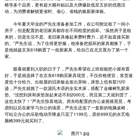
椅等多个品类，更有超大额补贴以及大牌爆款低至五折的优惠活
动，为消费者解锁更省时、省心、省钱的焕新家体验。
今年夏天毕业的严先生准备参加工作，在公司附近租了一间小
房子，但是配置的老旧家具都存在不同程度的损坏。“虽然房子是租
来的，但是生活不是。老旧家具修起来费时费力，还不如直接买新
的。”严先生说，为了住得更舒服，他准备把损坏的家具都换了，于
是他就趁京东618购置了一批新家具，给自己在北京置办了第一个
家。
眼看就要到入职的日子了，严先生希望在上班前能把小屋布置
好，于是就选择了在京东618购买家具现货，不仅价格便宜，发货速
度也十分给力。出租屋的旧床板会发出异响，床垫上也有脏污印
迹，严先生就挑了一款源氏木语的全实木床，搭配了金橡树乳胶床
垫。“没想到床和床垫加起来还不到2000元，而且第二天就到货了，
这也太快了！”严先生惊喜地说。房东给配置的办公桌摇摇晃晃，考
虑到以后在家学习办公的场景，严先生还选了一套新的电脑桌椅，
可站立办公的乐歌电动升降桌只花了1199元，原价699元的永艺电
脑椅399元就买到了。