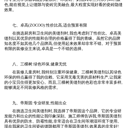
色,能在视觉上让缝隙与瓷砖完美融合,最大程度实现好看的瓷砖隐缝
效果。
七、卓高(ZOCOO):性价比高,适合预算有限
在挑选厨房和卫生间的美缝剂时,我也考虑到了性价比。卓高美
缝剂以其优异的性能和合理的价格赢得了我的青睐。虽然它的品牌
知名度不如其他几个品牌高,但使用起来效果却非常不错。对于预算
有限的装修业主来说,卓高是一个不错的选择。
八、三棵树:绿色环保,健康无忧
在装修儿童房时,我特别注重环保健康。三棵树美缝剂以其绿色
环保的特点赢得了我的信赖。它采用无毒无害的原材料生产,让我家
的小宝贝住得更加安心。而且,三棵树美缝剂的色彩也非常丰富多样,
能够满足不同装修风格的需求。
九、帝斯固:专业研发,性能出众
在挑选卫生间美缝剂时,我选择了帝斯固这个品牌。它的专业研
发能力和出众的性能让我印象深刻。施工师傅告诉我,帝斯固美缝剂
具有优异的防水、防霉性能,非常适合在卫生间等潮湿环境下使用。
现在我家的卫生间瓷砖缝隙都用了帝斯固美缝剂,效果真的非常好!