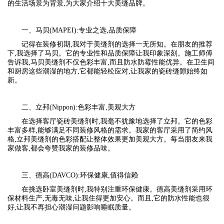
的生活场景为背景,为大家介绍十大美缝品牌。
一、马贝(MAPEI):专业之选,品质保障
记得在装修初期,我对于美缝剂的选择一无所知。在朋友的推荐
下,我选择了马贝。它的专业性和品质保障让我印象深刻。施工师傅
告诉我,马贝美缝剂不仅色彩丰富,而且防水防霉性能优异。在卫生间
和厨房这些潮湿的地方,它都能轻松应对,让我家的瓷砖缝隙始终如
新。
二、立邦(Nippon):色彩丰富,美观大方
在选择客厅瓷砖美缝剂时,我毫不犹豫地选择了立邦。它的色彩
丰富多样,能够满足不同装修风格的需求。我家的客厅采用了简约风
格,立邦美缝剂的色彩搭配让整体效果更加美观大方。每当朋友来我
家做客,都会夸赞我家的装修品味。
三、德高(DAVCO):环保健康,值得信赖
在挑选卧室美缝剂时,我特别注重环保健康。德高美缝剂采用环
保材料生产,无毒无味,让我住得更加安心。而且,它的防水性能也很
好,让我不再担心潮湿问题影响睡眠质量。