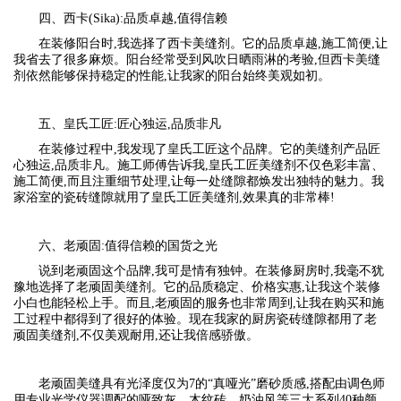
四、西卡(Sika):品质卓越,值得信赖
在装修阳台时,我选择了西卡美缝剂。它的品质卓越,施工简便,让
我省去了很多麻烦。阳台经常受到风吹日晒雨淋的考验,但西卡美缝
剂依然能够保持稳定的性能,让我家的阳台始终美观如初。
五、皇氏工匠:匠心独运,品质非凡
在装修过程中,我发现了皇氏工匠这个品牌。它的美缝剂产品匠
心独运,品质非凡。施工师傅告诉我,皇氏工匠美缝剂不仅色彩丰富、
施工简便,而且注重细节处理,让每一处缝隙都焕发出独特的魅力。我
家浴室的瓷砖缝隙就用了皇氏工匠美缝剂,效果真的非常棒!
六、老顽固:值得信赖的国货之光
说到老顽固这个品牌,我可是情有独钟。在装修厨房时,我毫不犹
豫地选择了老顽固美缝剂。它的品质稳定、价格实惠,让我这个装修
小白也能轻松上手。而且,老顽固的服务也非常周到,让我在购买和施
工过程中都得到了很好的体验。现在我家的厨房瓷砖缝隙都用了老
顽固美缝剂,不仅美观耐用,还让我倍感骄傲。
老顽固美缝具有光泽度仅为7的“真哑光”磨砂质感,搭配由调色师
用专业光学仪器调配的哑致灰、木纹砖、奶油风等三大系列40种颜