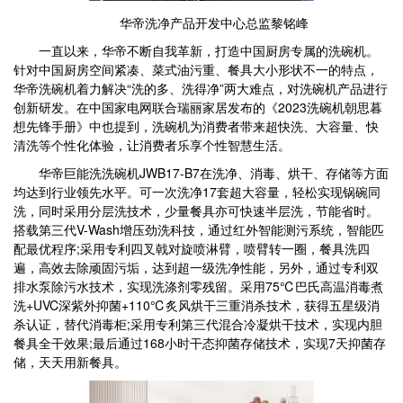
华帝洗净产品开发中心总监黎铭峰
一直以来，华帝不断自我革新，打造中国厨房专属的洗碗机。
针对中国厨房空间紧凑、菜式油污重、餐具大小形状不一的特点，
华帝洗碗机着力解决“洗的多、洗得净”两大难点，对洗碗机产品进行
创新研发。在中国家电网联合瑞丽家居发布的《2023洗碗机朝思暮
想先锋手册》中也提到，洗碗机为消费者带来超快洗、大容量、快
清洗等个性化体验，让消费者乐享个性智慧生活。
华帝巨能洗洗碗机JWB17-B7在洗净、消毒、烘干、存储等方面
均达到行业领先水平。可一次洗净17套超大容量，轻松实现锅碗同
洗，同时采用分层洗技术，少量餐具亦可快速半层洗，节能省时。
搭载第三代V-Wash增压劲洗科技，通过红外智能测污系统，智能匹
配最优程序;采用专利四叉戟对旋喷淋臂，喷臂转一圈，餐具洗四
遍，高效去除顽固污垢，达到超一级洗净性能，另外，通过专利双
排水泵除污水技术，实现洗涤剂零残留。采用75℃巴氏高温消毒煮
洗+UVC深紫外抑菌+110℃炙风烘干三重消杀技术，获得五星级消
杀认证，替代消毒柜;采用专利第三代混合冷凝烘干技术，实现内胆
餐具全干效果;最后通过168小时干态抑菌存储技术，实现7天抑菌存
储，天天用新餐具。