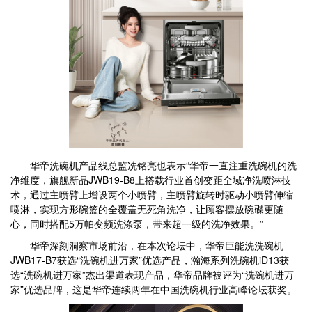
华帝洗碗机产品线总监冼铭亮也表示“华帝一直注重洗碗机的洗
净维度，旗舰新品JWB19-B8上搭载行业首创变距全域净洗喷淋技
术，通过主喷臂上增设两个小喷臂，主喷臂旋转时驱动小喷臂伸缩
喷淋，实现方形碗篮的全覆盖无死角洗净，让顾客摆放碗碟更随
心，同时搭配5万帕变频洗涤泵，带来超一级的洗净效果。”
华帝深刻洞察市场前沿，在本次论坛中，华帝巨能洗洗碗机
JWB17-B7获选“洗碗机进万家”优选产品，瀚海系列洗碗机iD13获
选“洗碗机进万家”杰出渠道表现产品，华帝品牌被评为“洗碗机进万
家”优选品牌，这是华帝连续两年在中国洗碗机行业高峰论坛获奖。