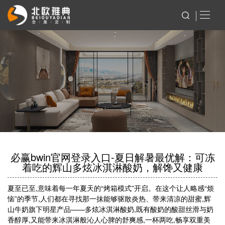
必赢bwin官网登录入口-夏日解暑最优解：可冻
着吃的辉山多炫冰淇淋酸奶，解馋又健康
夏至已至,意味着每一年夏天的“烤箱模式”开启。在这个让人略感“烦
恼”的季节,人们都在寻找那一抹能够驱散炎热、带来清凉的甜蜜,辉
山牛奶旗下明星产品——多炫冰淇淋酸奶,既有酸奶的酸甜丝滑与奶
香醇厚,又能带来冰淇淋般沁人心脾的舒爽感,一杯两吃,畅享双重美