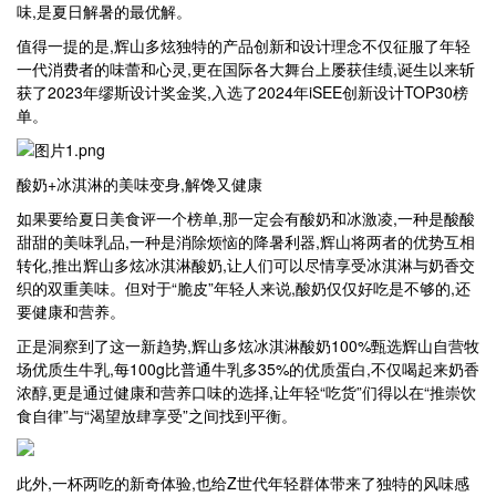
味,是夏日解暑的最优解。
值得一提的是,辉山多炫独特的产品创新和设计理念不仅征服了年轻
一代消费者的味蕾和心灵,更在国际各大舞台上屡获佳绩,诞生以来斩
获了2023年缪斯设计奖金奖,入选了2024年iSEE创新设计TOP30榜
单。
酸奶+冰淇淋的美味变身,解馋又健康
如果要给夏日美食评一个榜单,那一定会有酸奶和冰激凌,一种是酸酸
甜甜的美味乳品,一种是消除烦恼的降暑利器,辉山将两者的优势互相
转化,推出辉山多炫冰淇淋酸奶,让人们可以尽情享受冰淇淋与奶香交
织的双重美味。但对于“脆皮”年轻人来说,酸奶仅仅好吃是不够的,还
要健康和营养。
正是洞察到了这一新趋势,辉山多炫冰淇淋酸奶100%甄选辉山自营牧
场优质生牛乳,每100g比普通牛乳多35%的优质蛋白,不仅喝起来奶香
浓醇,更是通过健康和营养口味的选择,让年轻“吃货”们得以在“推崇饮
食自律”与“渴望放肆享受”之间找到平衡。
此外,一杯两吃的新奇体验,也给Z世代年轻群体带来了独特的风味感