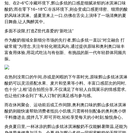
知。在2~6℃冷藏环境下,辉山多炫的口感是细腻浓郁的冰淇淋口味
酸奶;而在零下16~18℃冷冻环境下,则会变成口感更绵密、细滑的酸
奶风味冰淇淋。盛夏里来上一口,仿佛在舌尖上演绎了一场清爽的夏
日舞曲,让人陶醉其中。
多面不设限,打造Z世代喜爱的“新吃法”
作为酸奶领域全新细分市场的先行者,辉山多炫一直以“对立融合 打
破常规”为理念,关注年轻化潮流风向,通过提供原味和奥利奥口味丰
富食用体验,用花式吃法与有创新、有挑战的新一代年轻群体同频共
振。
在热到没胃口的午间,亦或是闲暇的下午茶时光,原味辉山多炫冰淇淋
酸奶可以灵活搭配水果、麦片和坚果等小料。丰富口感层次的同时,
也十分“上相”适合拍照分享,不仅满足了年轻人自我展示的情感需求,
也让他们体会到了“私人订制”的满足感与参与感。
而在休闲聚会、运动前后或工作间隙,奥利奥口味的辉山多炫冰淇淋
酸奶则能快速帮助消费者抵抗小饥饿,只需将特别配备的奥利奥小饼
干料撒进去,搅拌几下,即可开吃,轻松享受每天的小时刻,愉悦身心。
炎炎夏日里,一杯冰凉的辉山多炫冰淇淋酸奶不仅能解暑降温,还能为
身体带来健康与活力。今夏,快与辉山多炫一同探索酸奶的无限可能,