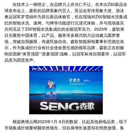
在技术上一骑绝尘，在品牌力上亦当仁不让。在本次Z60新品全
球发布会上，森歌的品牌形象代言人、亚运会宣传形象大使、游泳
奥运冠军罗雪娟作为首位新品体验官，也在现场对Z60智能水洗集成
灶的智能水洗、速烤、匀烤等功能进行沉浸式体验，并与现场嘉宾
共同见证了Z60智能水洗集成灶的全能冠军实力。2023年，森歌将
目光聚焦中国体育，以产品、服务等多模式助力运动健儿圆梦赛
场，突破自我极限，传递民族自信。森歌智能厨电董事长范德忠表
示，作为集成灶行业有社会使命责任感的领军品牌，森歌正在积极
响应国家“体育强国”“质量强国”战略，以冠军标准自我要求，以冠军
品质为国货发声。
根据奥维云网2023年1月-9月的数据，比起其他厨电品类，线下
市场集成灶销量销额依然领先，但自身增长速度却在悄然放缓。集