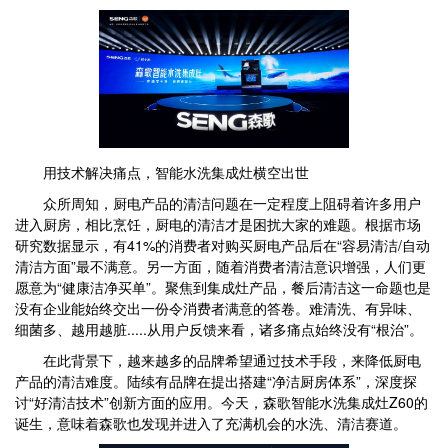
用技术解决痛点，智能水洗集成灶横空出世
众所周知，厨电产品的清洁问题在一定程度上阻碍着许多用户
进入厨房，相比烹饪，厨电的清洁才是困扰大家的难题。根据市场
研究数据显示，有41%的消费者对购买厨电产品后在“容易清洁/自动
清洁方面”最不满意。另一方面，随着消费者清洁意识增强，人们更
愿意为“健康洁净买单”。聚焦到集成灶产品，餐后清洁这一命题也是
没有企业能始终交出一份令消费者满意的答卷。难清洗、有异味、
细菌多、越用越脏.....从用户反馈来看，诸多痛点始终没有“根治”。
在此背景下，越来越多的品牌希望通过技术手段，来降低厨电
产品的清洁难度。陆续有品牌在提出搭建“净洁厨房体系”，深度探
讨“好清洁技术”创新方面的应用。今天，森歌智能水洗集成灶Z60的
诞生，意味着森歌也发现并进入了充满机会的水洗、清洁赛道。