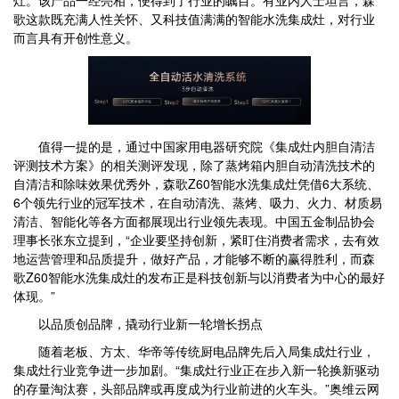
灶。该产品一经亮相，便得到了行业的瞩目。有业内人士坦言，森
歌这款既充满人性关怀、又科技值满满的智能水洗集成灶，对行业
而言具有开创性意义。
值得一提的是，通过中国家用电器研究院《集成灶内胆自清洁
评测技术方案》的相关测评发现，除了蒸烤箱内胆自动清洗技术的
自清洁和除味效果优秀外，森歌Z60智能水洗集成灶凭借6大系统、
6个领先行业的冠军技术，在自动清洗、蒸烤、吸力、火力、材质易
清洁、智能化等各方面都展现出行业领先表现。中国五金制品协会
理事长张东立提到，“企业要坚持创新，紧盯住消费者需求，去有效
地运营管理和品质提升，做好产品，才能够不断的赢得胜利，而森
歌Z60智能水洗集成灶的发布正是科技创新与以消费者为中心的最好
体现。”
以品质创品牌，撬动行业新一轮增长拐点
随着老板、方太、华帝等传统厨电品牌先后入局集成灶行业，
集成灶行业竞争进一步加剧。“集成灶行业正在步入新一轮换新驱动
的存量淘汰赛，头部品牌或再度成为行业前进的火车头。”奥维云网