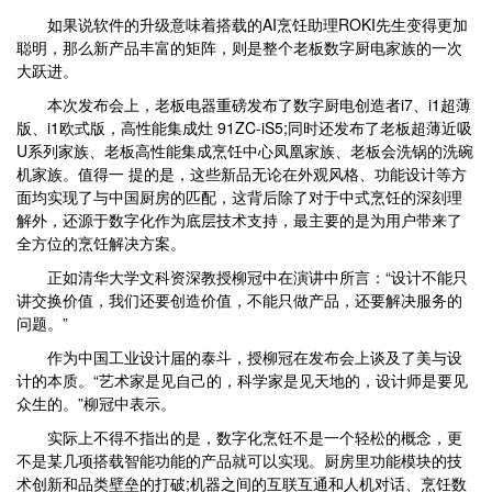
如果说软件的升级意味着搭载的AI烹饪助理ROKI先生变得更加
聪明，那么新产品丰富的矩阵，则是整个老板数字厨电家族的一次
大跃进。
本次发布会上，老板电器重磅发布了数字厨电创造者i7、i1超薄
版、i1欧式版，高性能集成灶 91ZC-iS5;同时还发布了老板超薄近吸
U系列家族、老板高性能集成烹饪中心凤凰家族、老板会洗锅的洗碗
机家族。值得一 提的是，这些新品无论在外观风格、功能设计等方
面均实现了与中国厨房的匹配，这背后除了对于中式烹饪的深刻理
解外，还源于数字化作为底层技术支持，最主要的是为用户带来了
全方位的烹饪解决方案。
正如清华大学文科资深教授柳冠中在演讲中所言：“设计不能只
讲交换价值，我们还要创造价值，不能只做产品，还要解决服务的
问题。”
作为中国工业设计届的泰斗，授柳冠在发布会上谈及了美与设
计的本质。“艺术家是见自己的，科学家是见天地的，设计师是要见
众生的。”柳冠中表示。
实际上不得不指出的是，数字化烹饪不是一个轻松的概念，更
不是某几项搭载智能功能的产品就可以实现。厨房里功能模块的技
术创新和品类壁垒的打破;机器之间的互联互通和人机对话、烹饪数