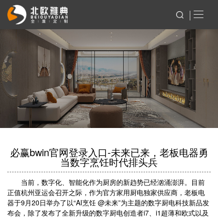
必赢bwin官网登录入口-未来已来，老板电器勇
当数字烹饪时代排头兵
当前，数字化、智能化作为厨房的新趋势已经汹涌澎湃。目前
正值杭州亚运会召开之际，作为官方家用厨电独家供应商，老板电
器于9月20日举办了以“AI烹饪 @未来”为主题的数字厨电科技新品发
布会，除了发布了全新升级的数字厨电创造者i7、i1超薄和欧式以及