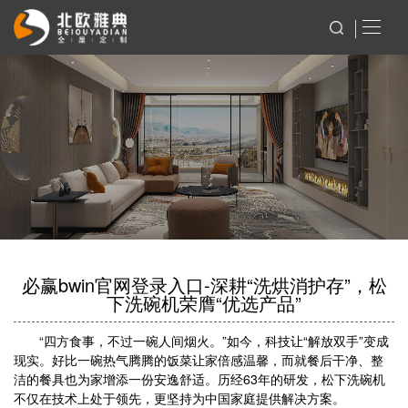
必赢bwin官网登录入口-深耕“洗烘消护存”，松
下洗碗机荣膺“优选产品”
“四方食事，不过一碗人间烟火。”如今，科技让“解放双手”变成
现实。好比一碗热气腾腾的饭菜让家倍感温馨，而就餐后干净、整
洁的餐具也为家增添一份安逸舒适。历经63年的研发，松下洗碗机
不仅在技术上处于领先，更坚持为中国家庭提供解决方案。