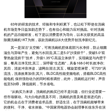
63年的研发的技术、经验和专利积累下，也让松下即使在洗碗
机市场竞争日益加剧态势下，也有信心和能力应对挑战。针对洗碗
机的产品功能研发，松下是以消费需求为导向，以本次获奖的高温
除菌洗碗机1KT为例，该款洗碗机以6大优势开创洗净新纪元。
其一是深洁“太空舱”，可将洗碗机腔体底部污水净排，防止细菌
滋生与异味产生，避免污水回流;其二是5.0"沙漠烘干"，突破5.0“双
擎热旋流烘干”技术，升级1.35℃高温立体烘干，实现碗篮与内壁干
燥，餐具洁净无忧;其三，深呼吸“生态舱"，具备168小时长效净存;
其四，清波冲浪净滤，滤网自清洁;其五，螺旋桨喷淋臂，可720°涡
流洗，洗涤效果加倍;其六，BLDC高性能变频电机，搭载BLDC高性
能电机 保持强劲动力的同时精准调控，此外，洗碗机运行时，声音
低至52dB，降低能耗，节水省电。
“从购买力来讲，洗碗机的购买已经不是问题，但行业还需要一
些市场驱动。与大白电的普及不同，洗碗机的普及将是渐进式的，
它的机会点在于消费者追求品质、舒适生活，在于洗碗机能够带来
的便利、干净、省水体验。”中国家用电器协会副理事长徐东升在演