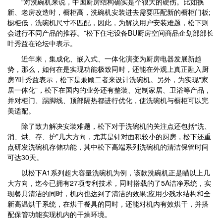
“对洗碗机来说，中国厨房结构确实是个很大的硬伤。比如换
新、老房改造时，橱柜高，洗碗机安装进去需要匹配新的橱柜门板;
橱柜低，洗碗机尺寸不匹配，因此，为解决用户安装难题，松下则
会进行不同产品的推荐。”松下住宅设备BU厨房空间商品企划部部长
叶秀益在论坛中表示。
近年来，集成化、嵌入式、一体化演变为厨房电器发展新趋
势，那么，如何在是实现功能极致同时，还能在外观上真正融入厨
房?叶秀益表示，松下是兼顾二者来设计洗碗机。另外，为实现“家
居一体化”，松下在国内的业务还有整装、定制家居、卫浴等产品，
并对柜门、踢脚线、顶部隔热都进行优化，使洗碗机与橱柜可以完
美适配。
除了致力解决安装难题，松下对于洗碗机的关注点还包括“洗、
消、烘、存、护”几大方向，尤其是针对面积较小的厨房，松下还重
点研发洗碗机存储功能，其中松下高端系列洗碗机的清洁保管时间
可达30天。
以松下A1系列超大容量洗碗机为例，该款洗碗机正是瞄以上几
大方向，迄今已拥有27项专利技术，同时搭载的了5A洁净系统，实
现餐具清洁的同时，机内也达到了清洁的效果;应用少残水结构和全
新高温烘干系统，在烘干餐具的同时，还能对机内有效烘干，并搭
配保管功能实现机内的干燥环境。