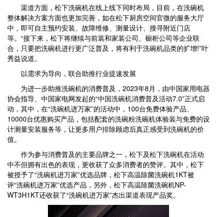
渠道方面，松下洗碗机在线上线下同时布局，目前，在洗碗机
整体解决方案方面也更加完善，如在松下厨房空间官微的服务大厅
中，即可自主预约安装、故障维修、测量设计、搜寻附近门店
等。“接下来，松下将继续与前装和家装公司、橱柜公司等企业联
合，只要把洗碗机进行更广泛普及，将有利于洗碗机品类的扩增!”叶
秀益说道。
以需求为导向，联合助推行业提速发展
为进一步助推洗碗机的消费普及，2023年8月，由中国家用电器
协会指导、中国家电网发起的“中国洗碗机消费普及活动7.0”正式启
动，其中，在“洗碗机进万家”的活动中，100台免费体验产品、
10000台优惠购买产品，包括配套的洗碗粉洗碗机体验装与免费的设
计测量安装服务等，让更多用户排除顾虑后真正感受到洗碗机的价
值。
作为参与消费普及的主要品牌之一，松下及松下洗碗机在活动
中不但拥有出色的表现，更收获了众多消费者的赞评。其中，松下
被授予了“洗碗机进万家”优选品牌，松下高温除菌洗碗机1KT被
评“洗碗机进万家”优选产品，另外，松下高温除菌洗碗机NP-
WT3H1KT还收获了“洗碗机进万家”杰出渠道表现产品奖。