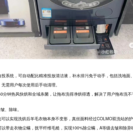
舱自投系统，可自动配比精准投放清洁液，补水排污免于动手，包括洗地面
发，无需用户每次使用后手动清理。
60分钟热风快烘和全域杀菌，让拖布洗得净烘得透，解决了用户拖布洗不
皱、除味。
可以实现洗烘后羊毛衣物本身不变形，真丝面料经过COLMO双洗站的
以带走衣物尘螨，抚平纤维毛糙，实现100%除尘螨，A等级去皱和除