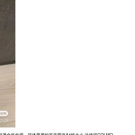
全嵌外观，箱体厚度约等于两张A4纸大小,这使得COLMO