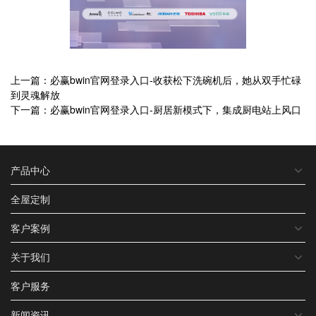
上一篇：必赢bwin官网登录入口-收获松下洗碗机后，她从双手忙碌
到灵魂解放
下一篇：必赢bwin官网登录入口-厨居新模式下，集成厨电站上风口
产品中心
全屋定制
客户案例
关于我们
客户服务
新闻资讯