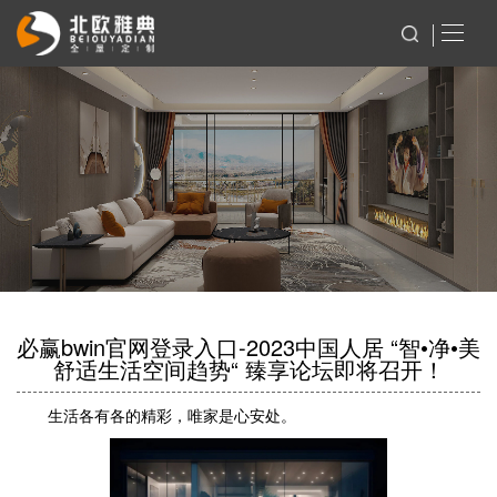
必赢bwin官网登录入口-2023中国人居 “智•净•美
舒适生活空间趋势“ 臻享论坛即将召开！
生活各有各的精彩，唯家是心安处。