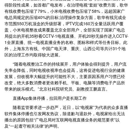
得阶段性成果，如首都广电发布，在治理电视“套娃”收费方面，歌华
有线收费包压缩了79%，小米电视收费包压缩了58%，远超国家广
电总局规定的压缩40%的目标;治理操作复杂方面，歌华有线完成全
市范围550万机顶盒的升级部署，IPTV完成160万全量活跃用户覆
盖，小米电视整改成果覆盖北京全部用户，全部实现了国家广电总
局提出的开机35秒看CCTV-1电视直播、开机20秒无操作进入CCTV-
1全屏直播、统一电视直播业务的名称、图标和样式等任务目标。此
外，上海东方有线、中国广电天津、重庆、山西公司等共计31个地
区的治理工作均取得较大进展。
“随着电视整治工作的持续展开，用户体验会得到提升，用户流
失率会降低，同时电视收视率也会提高，这将促进电视行业的健康
发展，但收视率大幅提升的可能性不大，主要原因系用户习惯已经
改变，绝大多数消费者更依赖手机、平板、电脑等消费电子产品所
带来的娱乐模式。”北京社科院研究员、副教授王鹏直言。
直播App集体停播，拉回用户是长期工作
随着监管要求进一步趋严，近日，以“电视家”为代表的众多直播
软件集体停播也引发网友热议，除道歉与退款外，电视家给出无法
播出的原因包括“广电总局对互联网电视直播业务的规范要求”以
及“一起遵守相关法律”的声明。