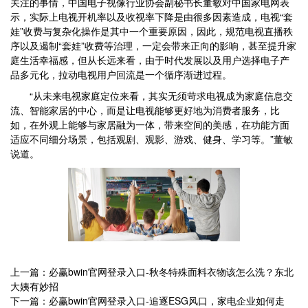
关注的事情，中国电子视像行业协会副秘书长董敏对中国家电网表
示，实际上电视开机率以及收视率下降是由很多因素造成，电视“套
娃”收费与复杂化操作是其中一个重要原因，因此，规范电视直播秩
序以及遏制“套娃”收费等治理，一定会带来正向的影响，甚至提升家
庭生活幸福感，但从长远来看，由于时代发展以及用户选择电子产
品多元化，拉动电视用户回流是一个循序渐进过程。
“从未来电视家庭定位来看，其实无须苛求电视成为家庭信息交
流、智能家居的中心，而是让电视能够更好地为消费者服务，比
如，在外观上能够与家居融为一体，带来空间的美感，在功能方面
适应不同细分场景，包括观剧、观影、游戏、健身、学习等。”董敏
说道。
上一篇：必赢bwin官网登录入口-秋冬特殊面料衣物该怎么洗？东北
大姨有妙招
下一篇：必赢bwin官网登录入口-追逐ESG风口，家电企业如何走