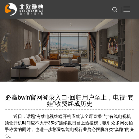
必赢bwin官网登录入口-回归用户至上，电视“套
娃”收费终成历史
近日，话题“有线电视终端开机应默认全屏直播”与“有线电视机
顶盒开机时间应不大于35秒”连续数日登上热搜榜，吸引众多网友拍
手称赞的同时，也进一步彰显智能电视行业势必摆脱各类“套路”的决
心。