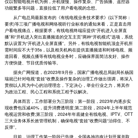
仅以智能电视开机为例，开机缓慢、操作复杂、广告插播、遥控器
功能繁多等问题，直接拉低了用户看电视的念想。
从广电总局最新发布的《有线电视业务技术要求》(以下简称：
要求)等三项广播电视和网络视听行业标准的通知来看，正是直击用
户看电视痛点，根据要求，有线电视终端应提供“开机进入全屏直
播”和“开机进入突出直播频道的交互主页”两种“开机模式”选项，系统
默认设置为“开机进入全屏直播”。另外，有线电视智能机顶盒开机所
需时间应不大于35s，以及相关机构在提供直播频道和时移电视、频
道回看、视频点播等有线电视业务时，应确保界面简洁友好、操作
方便快捷、节目优质传输等。
据央广网报道，在2023年9月份，国家广播电视总局副局长杨国
瑞就已针对电视“套娃”收费及操作复杂的治理工作做出强调，将深入
贯彻以人民为中心的治理理念，下定决心，举全行业之力，将其作
为政治工程、民心工程和系统工程予以解决。
具体而言，工作部署分为三阶段：第一阶段，2023年内逐步实
现收费包压减40%，提升消费透明度;第二阶段，2024年上半年规范
电视运营和收费;第三阶段，2024年年底健全有线电视、IPTV、OTT
三大业务体系长效管理机制，确保电视“套娃”收费问题“治得住、不
反弹”。
目前，治理工作第一阶段已告捷，全国各地均有计划开展并取