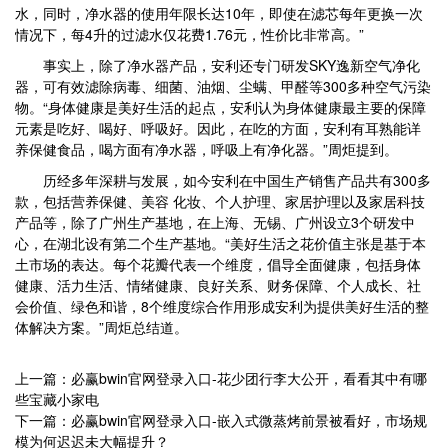
水，同时，净水器的使用年限长达10年，即使在滤芯每年更换一次
情况下，每4升的过滤水仅花费1.76元，性价比非常高。”
事实上，除了净水器产品，安利还专门研发SKY逸新空气净化
器，可有效滤除病毒、细菌、油烟、尘螨、甲醛等300多种空气污染
物。“身体健康是美好生活的起点，安利认为身体健康最主要的保障
元素是吃好、喝好、呼吸好。因此，在吃的方面，安利有耳熟能详
养保健食品，喝方面有净水器，呼吸上有净化器。”周炬提到。
历经多年深耕与发展，如今安利在中国生产销售产品共有300多
款，包括营养保健、美容 化妆、个人护理、家居护理以及家居科技
产品等，除了广州生产基地，在上海、无锡、广州设立3个研发中
心，在湖北设有第二个生产基地。“美好生活之花价值主张是基于本
土市场的表达。每个花瓣代表一个维度，倡导全面健康，包括身体
健康、活力生活、情绪健康、良好关系、财务保障、个人成长、社
会价值、绿色和谐，8个维度综合作用形成安利为提供美好生活的整
体解决方案。”周炬总结道。
上一篇：必赢bwin官网登录入口-花少团行李大公开，看看其中有哪
些宝藏小家电
下一篇：必赢bwin官网登录入口-嵌入式微蒸烤前景被看好，市场规
模为何迟迟未大幅提升？