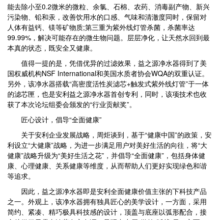
能去除小至0.2微米的微粒、余氯、石棉、农药、消毒副产物、新兴
污染物、铅和汞，改善饮用水的口感、气味和清澈度同时，保留对
人体有益钙、镁等矿物质;第三重为紫外线灯管杀菌，杀菌率达
99.99%，解决可能存在的微生物问题。层层净化，让天然水回到最
本真的状态，既安全又健康。
值得一提的是，凭借优异的过滤效果，益之源净水器得到了美
国权威机构NSF International和美国水质者协会WQA的双重认证。
另外，该净水器搭载“高密度活性炭滤芯+触发式紫外线灯管”于一体
的滤芯匣，也是安利益之源净水器首创专利，同时，该项技术也收
获了本次论坛组委会颁发的“行业贡献奖”。
匠心设计，倡导“全面健康”
关于安利企业发展战略，周炬谈到，基于“健康中国”的政策，安
利设立“大健康”战略，为进一步满足用户对美好生活的向往，将“大
健康”战略升级为“美好生活之花”，并倡导“全面健康”，包括身体健
康、心理健康、关系健康等维度，从而帮助人们更好实现绿色和谐
等追求。
因此，益之源净水器即是安利全面健康价值主张的下科技产品
之一。外观上，该净水器拥有独具匠心的美学设计，一方面，采用
简约、紧凑、精巧极具科技感的设计，顶盖与底座以弧形配合，接