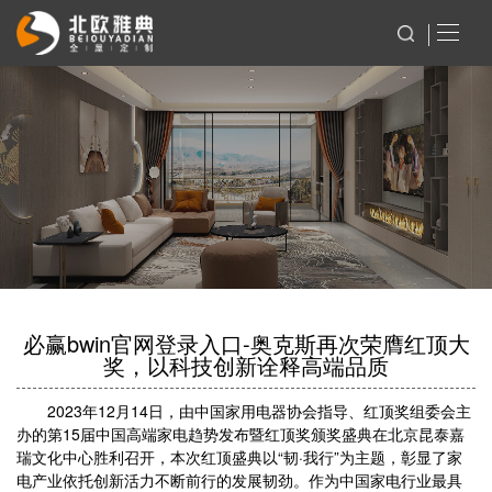
必赢bwin官网登录入口-奥克斯再次荣膺红顶大
奖，以科技创新诠释高端品质
2023年12月14日，由中国家用电器协会指导、红顶奖组委会主
办的第15届中国高端家电趋势发布暨红顶奖颁奖盛典在北京昆泰嘉
瑞文化中心胜利召开，本次红顶盛典以“韧·我行”为主题，彰显了家
电产业依托创新活力不断前行的发展韧劲。作为中国家电行业最具