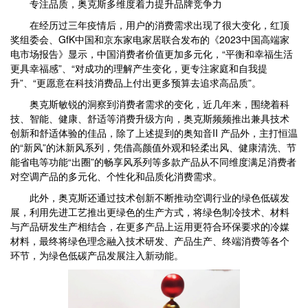
专注品质，奥克斯多维度着力提升品牌竞争力
在经历过三年疫情后，用户的消费需求出现了很大变化，红顶
奖组委会、GfK中国和京东家电家居联合发布的《2023中国高端家
电市场报告》显示，中国消费者价值更加多元化，“平衡和幸福生活
更具幸福感”、“对成功的理解产生变化，更专注家庭和自我提
升”、“更愿意在科技消费品上付出更多预算去追求高品质”。
奥克斯敏锐的洞察到消费者需求的变化，近几年来，围绕着科
技、智能、健康、舒适等消费升级方向，奥克斯频频推出兼具技术
创新和舒适体验的佳品，除了上述提到的奥知音II 产品外，主打恒温
的“新风”的沐新风系列，凭借高颜值外观和轻柔出风、健康清洗、节
能省电等功能“出圈”的畅享风系列等多款产品从不同维度满足消费者
对空调产品的多元化、个性化和品质化消费需求。
此外，奥克斯还通过技术创新不断推动空调行业的绿色低碳发
展，利用先进工艺推出更绿色的生产方式，将绿色制冷技术、材料
与产品研发生产相结合，在更多产品上运用更符合环保要求的冷媒
材料，最终将绿色理念融入技术研发、产品生产、终端消费等各个
环节，为绿色低碳产品发展注入新动能。