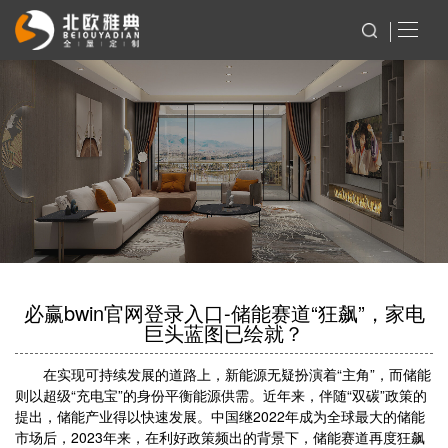
必赢bwin官网登录入口-储能赛道“狂飙”，家电
巨头蓝图已绘就？
在实现可持续发展的道路上，新能源无疑扮演着“主角”，而储能
则以超级“充电宝”的身份平衡能源供需。近年来，伴随“双碳”政策的
提出，储能产业得以快速发展。中国继2022年成为全球最大的储能
市场后，2023年来，在利好政策频出的背景下，储能赛道再度狂飙