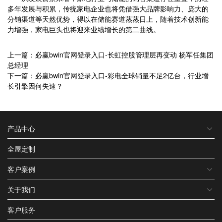
多年发展与积累，传统家电企业也将凭借强大品牌影响力、庞大的
分销渠道等天然优势，得以在储能赛道蒸蒸日上，随着技术创新能
力增强，家电巨头也将迎来业绩增长的第二曲线。
上一篇：必赢bwin官网登录入口-长虹控股管理层再变动 杨军任集团
总经理
下一篇：必赢bwin官网登录入口-彩电全球销量不足2亿台，行业增
长引擎因何失速？
产品中心
全屋定制
客户案例
关于我们
客户服务