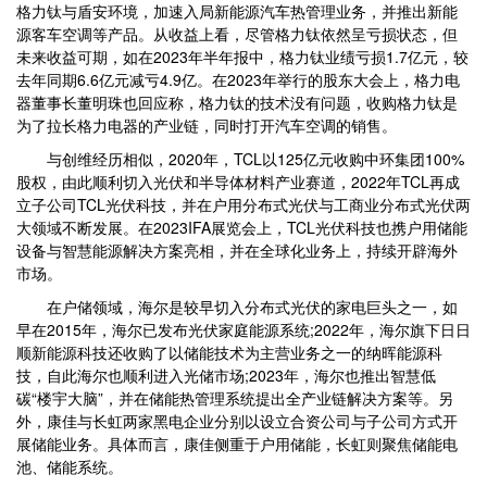
格力钛与盾安环境，加速入局新能源汽车热管理业务，并推出新能
源客车空调等产品。从收益上看，尽管格力钛依然呈亏损状态，但
未来收益可期，如在2023年半年报中，格力钛业绩亏损1.7亿元，较
去年同期6.6亿元减亏4.9亿。在2023年举行的股东大会上，格力电
器董事长董明珠也回应称，格力钛的技术没有问题，收购格力钛是
为了拉长格力电器的产业链，同时打开汽车空调的销售。
与创维经历相似，2020年，TCL以125亿元收购中环集团100%
股权，由此顺利切入光伏和半导体材料产业赛道，2022年TCL再成
立子公司TCL光伏科技，并在户用分布式光伏与工商业分布式光伏两
大领域不断发展。在2023IFA展览会上，TCL光伏科技也携户用储能
设备与智慧能源解决方案亮相，并在全球化业务上，持续开辟海外
市场。
在户储领域，海尔是较早切入分布式光伏的家电巨头之一，如
早在2015年，海尔已发布光伏家庭能源系统;2022年，海尔旗下日日
顺新能源科技还收购了以储能技术为主营业务之一的纳晖能源科
技，自此海尔也顺利进入光储市场;2023年，海尔也推出智慧低
碳“楼宇大脑”，并在储能热管理系统提出全产业链解决方案等。另
外，康佳与长虹两家黑电企业分别以设立合资公司与子公司方式开
展储能业务。具体而言，康佳侧重于户用储能，长虹则聚焦储能电
池、储能系统。