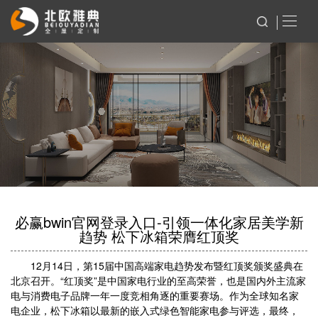
必赢bwin官网登录入口-引领一体化家居美学新
趋势 松下冰箱荣膺红顶奖
12月14日，第15届中国高端家电趋势发布暨红顶奖颁奖盛典在
北京召开。“红顶奖”是中国家电行业的至高荣誉，也是国内外主流家
电与消费电子品牌一年一度竞相角逐的重要赛场。作为全球知名家
电企业，松下冰箱以最新的嵌入式绿色智能家电参与评选，最终，