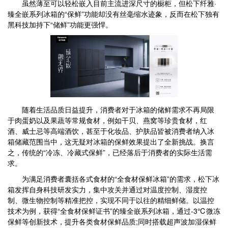
虽然薄至可以轻松嵌入目前主流进深尺寸的橱柜，但松下纤雅·
臻全嵌系列冰箱的“保鲜”功能却没有丝毫缩水迹象，反而在松下独有
黑科技加持下“储鲜”功能更强悍。
随着生活品质日益提升，消费者对于冰箱的储鲜需求不再局限
于肉蛋奶以及果蔬等常规食材，例如干贝、燕窝等珍贵食材，红
酒、威士忌等高端酒饮，甚至于化妆品、护肤品皆被消费者纳入冰
箱储藏范围当中，这无疑对冰箱的保鲜效果提出了全新挑战。换言
之，传统的“冷冻、冷藏式保鲜”，已经落后于消费者的实际生活需
求。
为满足消费者囊括各式食材的“全食材保鲜冰箱”的需求，松下冰
箱发挥自身科技研发实力，集中攻关并通过对温度控制、湿度控
制、微生物控制等精准把控，实现不同于以往的精细鲜储。以温控
技术为例，获得“全食材保鲜证书”的臻全嵌系列冰箱，通过-3℃微冻
保鲜等创新技术，提升各类食材保鲜品质;同时搭载超声波加湿保鲜