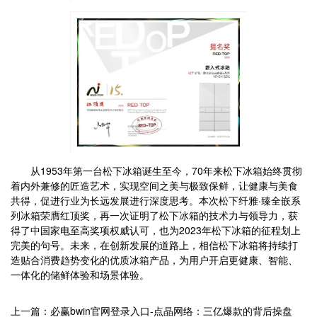
从1953年第一台松下冰箱诞生至今，70年来松下冰箱始终贯彻
着内外兼修的匠造艺术，实现空间之美与极致保鲜，让健康与美食
共得，促进行业为长远发展进行深度思考。本次松下纤雅·臻全嵌系
列冰箱荣膺红顶奖，再一次证明了松下冰箱的技术力与领导力，获
得了中国家电至高奖项权威认可，也为2023年松下冰箱的征程划上
完美的句号。未来，在创新发展的道路上，相信松下冰箱将持续打
造贴合消费趋势变化的优质冰箱产品，为用户开启更健康、智能、
一体化的储鲜体验和场景体验。
上一篇：必赢bwin官网登录入口-点晶网络：三亿爆款的背后操盘