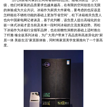
级，他们对家装的品质要求也越来越高，在有限的空间创造出无限
的体验成为大众共识。冰箱作为厨房大件家电，要考虑的也应该是
怎样能在不牺牲功能的基础上更加节省空间”，松下冰箱相关负责人
也向中国家电网记者谈及，基于此判断，该负责人提出高端化的全
嵌一体式冰箱才是当前及未来一段时间冰箱的主流发展趋势。而松
下冰箱作为冰箱行业领军品牌，也在前瞻性洞察的基础上适时推出
了纤雅·臻全嵌系列冰箱，为广大用户带来了高品质和高差异化的“厨
居一体 美嵌生活”家居新体验，同时将家居美学发展推向了一个新高
度。