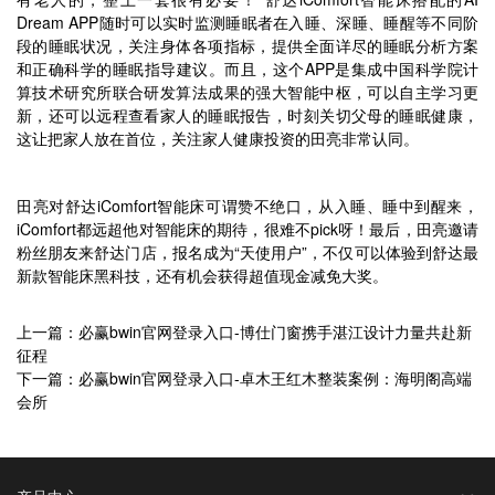
Dream APP随时可以实时监测睡眠者在入睡、深睡、睡醒等不同阶
段的睡眠状况，关注身体各项指标，提供全面详尽的睡眠分析方案
和正确科学的睡眠指导建议。而且，这个APP是集成中国科学院计
算技术研究所联合研发算法成果的强大智能中枢，可以自主学习更
新，还可以远程查看家人的睡眠报告，时刻关切父母的睡眠健康，
这让把家人放在首位，关注家人健康投资的田亮非常认同。
田亮对舒达iComfort智能床可谓赞不绝口，从入睡、睡中到醒来，
iComfort都远超他对智能床的期待，很难不pick呀！最后，田亮邀请
粉丝朋友来舒达门店，报名成为“天使用户”，不仅可以体验到舒达最
新款智能床黑科技，还有机会获得超值现金减免大奖。
上一篇：必赢bwin官网登录入口-博仕门窗携手湛江设计力量共赴新
征程
下一篇：必赢bwin官网登录入口-卓木王红木整装案例：海明阁高端
会所