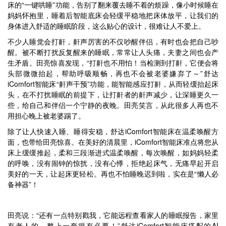
床的“一键哄睡”功能，告别了翻来覆去睡不着的烦躁，像小时候睡在
妈妈怀抱里，睡着后智能底床会轻缓平稳地把床体放平，让我们的
身体进入舒适的睡眠阶段，这么贴心的设计，很难让人不爱上。
不少人睡觉会打鼾，鼾声厉害的不仅吵醒伴侣，有时也会把自己吵
醒。被不断打扰反复醒来的睡眠，常常让人头痛，夫妻之间也会产
生矛盾。田亮惊喜发现，“打鼾也不用怕！当检测到打鼾，它便会将
头部微微抬起，帮助呼吸顺畅，再也不会被老婆嫌弃了～”舒达
iComfort智能床“鼾声干预”功能，能智能感应打鼾，从而轻缓抬起床
头，在不打扰睡眠的前提下，让打鼾者的鼾声减少，让深睡更久一
些，给自己和伴侣一个宁静的夜晚。田亮笑言，从此很多人再也不
用担心晚上被老婆踢了。
除了让人快速入睡、睡得安稳，舒达iComfort智能床在温柔唤醒方
面，也带给田亮惊喜。在美好的清晨里，iComfort智能床准点将您从
床上缓缓推起，柔和三段渐进式温柔唤醒，每次唤醒，如妈妈轻柔
的呼唤，没有闹钟的惊扰，没有心悸，拒绝起床气，无痛早起开启
美好的一天，让起床更轻松。再也不怕睡晚迟到啦，实在是“懒人必
备神器”！
田亮说：“还有一点特别戳我，它能远程查看家人的睡眠报告，家里
有老人的，整上一套很有必要！”舒达iComfort智能床搭配的AI