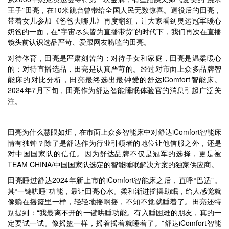
王子”田亮，在10米跳台曾带给全国人民无数惊喜。退役后的田亮，
带着女儿参加《爸爸去哪儿》再度翻红，让大家看到奥运冠军暖心
奶爸的一面，在“宇宙尽头皆为直播带货”的时代下，我们再次在直播
镜头前认识选品严苛、爱跟网友唠嗑的田亮。
对待体育，田亮是严肃刻苦的；对待子女和家庭，田亮是温柔暖心
的；对待直播选品，田亮是认真严苛的。经过对市面上众多品牌智
能床的对比分析，田亮最终选出最钟爱的舒达iComfort智能床。
2024年7月下旬，田亮作为舒达智能睡眠体验官的消息引起广泛关
注。
田亮为什么慧眼如炬，在市面上众多智能床中对舒达iComfort智能床
情有独钟？除了是舒达作为行业引领者的地位让他信服之外，还是
对中国国家队的信任。因为舒达品牌不仅是冠军的选择，更是被
TEAM CHINA/中国国家队选定的智能睡眠解决方案的独家供应商。
田亮睡过舒达2024年新上市的iComfort智能床之后，直呼“巴适”。
其“一键哄睡”功能，最让田亮心水。柔和渐进摇摆助眠，给人感觉就
像躺在摇篮里一样，轻轻地摇啊摇，不知不觉就睡着了。田亮还特
别提到：“我最离不开的一键哄睡功能。有入睡困难的朋友，真的一
定要试一试。像摇篮一样，摇着摇着就睡着了。”舒达iComfort智能