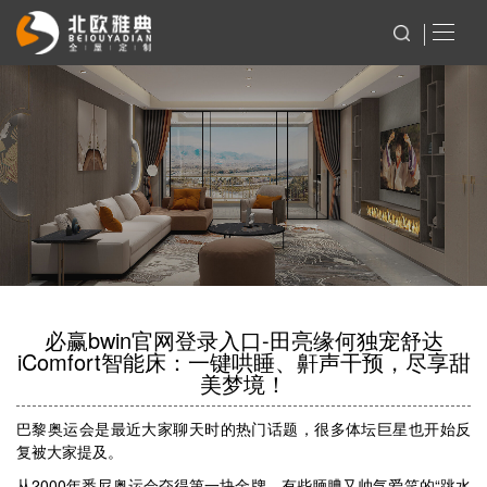
必赢bwin官网登录入口-田亮缘何独宠舒达
iComfort智能床：一键哄睡、鼾声干预，尽享甜
美梦境！
巴黎奥运会是最近大家聊天时的热门话题，很多体坛巨星也开始反
复被大家提及。
从2000年悉尼奥运会夺得第一块金牌，有些腼腆又帅气爱笑的“跳水