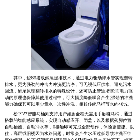
其中，鲸S6搭载鲸尾强排技术，通过电力驱动降水管实现翻转
排水，更为强劲的冲击力冲洗更洁净，可无视低压供水、避免污水
回流，鲸尾原理翻转排水的特殊设计，还可防止管道堵塞;而电力驱
动的原理也保障其使用过程中，可大幅度降低噪音产生;强劲的冲洗
能力确保其可以用少量水一次性冲洗，相较传统马桶节水约40%。
松下V7智能马桶则支持用户如厕全程无需用手触碰马桶，通过
搭载的智能感应系统，实现自动感应开、闭盖，以及根据落脚位置
自动抬圈、自动冲水等，0接触即可完成全部动作，体验更便捷。以
往，高层或旧楼因为水路问题，时常会产生水压过低导致冲洗不彻
底的情况，松下V7智能马桶即便在0.05MPa的低水压状态下，也可