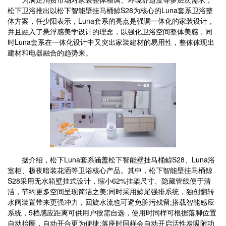
松下卫浴推出以松下智能壁挂马桶鲸S28为核心的Luna套系卫浴整
体方案，任少阳表示，Luna套系的亮点是强调一体化的家装设计，
并且融入了悬浮感美学设计的理念，以强化卫浴空间整体美感，同
时Luna套系在一体化设计中又突出家装建材的易用性，整体体现出
建材和电器融合的趋势来。
据介绍，松下Luna套系涵盖松下智能壁挂马桶鲸S28、Luna浴
室柜、极夜暗装花洒等卫浴核心产品。其中，松下智能壁挂马桶鲸
S28采用无水箱壁挂式设计，缩小62%挂架尺寸、隐藏管线便于清
洁，节约更多空间呈现简洁之美;同时采用鲸尾强排系统，独创翻转
水阀装置带来更强冲力，回旋水流也可避免脏污残留;搭载智能感应
系统，5档感应距离可供用户按需自选，使用时同样可根据落脚位置
自动抬圈，自动开合更为便捷;落座时同样会自动开启活性炭吸附功