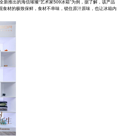
推出的海信璀璨“艺术家509冰箱”为例，据了解，该产品
实现食材的极致保鲜，食材不串味，锁住原汁原味，也让冰箱内