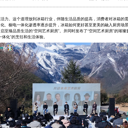
力。这个道理放到冰箱行业，伴随生活品质的提高，消费者对冰箱的需
化、橱电一体化渗透率逐步提升，冰箱如何更好甚至更美的融入厨房场景
启至臻品质生活的“空间艺术厨房”。并同时发布了“空间艺术厨房”的璀
一体化”的烹饪和生活体验。