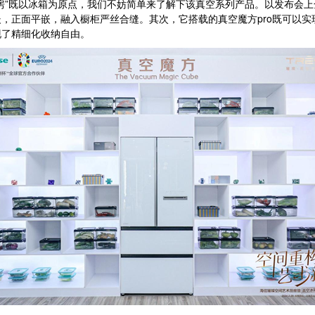
既以冰箱为原点，我们不妨简单来了解下该真空系列产品。以发布会上全新
，正面平嵌，融入橱柜严丝合缝。其次，它搭载的真空魔方pro既可以
现了精细化收纳自由。