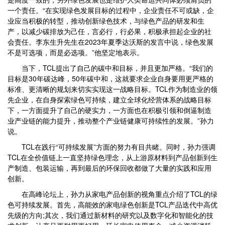
一个责任。“在实现绿色发展目标的过程中，企业责任不可或缺，企
业应当积极的转型，推动创新绿色技术，与绿色产品的研发和生
产，以减少碳排放为己任，言必行，行必果，积极承担起企业的社
会责任。李东生升先生在2023年夏季达沃斯的发言中说，绿色发展
不是可选项，而是必选项。”他坚定地表示。
当下，TCL提出了自己的碳中和目标，并且更加严格。“我们的
目标是30年碳达峰，50年碳中和，这就要求企业自身要用更严格的
标准、更清晰的规划来切实实现这一战略目标。TCL作为制造业的领
先企业，在自身探索绿色可持续，建立全球化经营体系的战略目标
下，一方面提升了自己的硬实力，一方面也在积极引领和倒逼制造
业产业链的能力提升，推动整个产业链健康可持续性的发展。”孙力
说。
TCL在践行“可持续发展”方面的努力有目共睹。同时，孙力强调
TCL在全价值链上一直坚持绿色理念，从上游原材料到产品创新到生
产制造、包装运输，再到最后的环保回收都做了大量的实践和应用
创新。
在高峰论坛上，孙力从家电产品创新的视角重点介绍了TCL的绿
色可持续发展。首先，高能效的家电绿色创新是TCL产品迭代中高优
先级的方向;其次，我们通过新材料的研究以及数字化和智能化的技