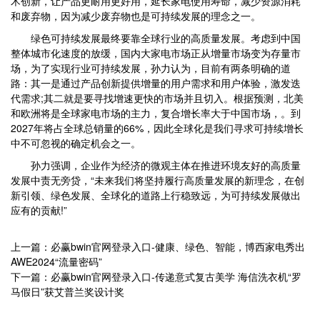
术创新，让产品更耐用更好用，延长家电使用寿命，减少资源消耗
和废弃物，因为减少废弃物也是可持续发展的理念之一。
绿色可持续发展最终要靠全球行业的高质量发展。考虑到中国
整体城市化速度的放缓，国内大家电市场正从增量市场变为存量市
场，为了实现行业可持续发展，孙力认为，目前有两条明确的道
路：其一是通过产品创新提供增量的用户需求和用户体验，激发迭
代需求;其二就是要寻找增速更快的市场并且切入。根据预测，北美
和欧洲将是全球家电市场的主力，复合增长率大于中国市场，。到
2027年将占全球总销量的66%，因此全球化是我们寻求可持续增长
中不可忽视的确定机会之一。
孙力强调，企业作为经济的微观主体在推进环境友好的高质量
发展中责无旁贷，“未来我们将坚持履行高质量发展的新理念，在创
新引领、绿色发展、全球化的道路上行稳致远，为可持续发展做出
应有的贡献!”
上一篇：必赢bwin官网登录入口-健康、绿色、智能，博西家电秀出
AWE2024“流量密码”
下一篇：必赢bwin官网登录入口-传递意式复古美学 海信洗衣机“罗
马假日”获艾普兰奖设计奖