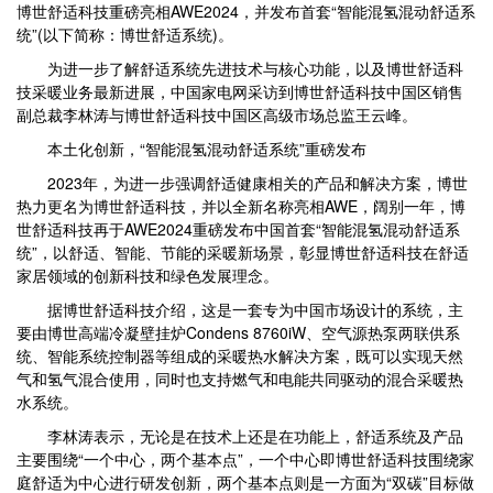
博世舒适科技重磅亮相AWE2024，并发布首套“智能混氢混动舒适系
统”(以下简称：博世舒适系统)。
为进一步了解舒适系统先进技术与核心功能，以及博世舒适科
技采暖业务最新进展，中国家电网采访到博世舒适科技中国区销售
副总裁李林涛与博世舒适科技中国区高级市场总监王云峰。
本土化创新，“智能混氢混动舒适系统”重磅发布
2023年，为进一步强调舒适健康相关的产品和解决方案，博世
热力更名为博世舒适科技，并以全新名称亮相AWE，阔别一年，博
世舒适科技再于AWE2024重磅发布中国首套“智能混氢混动舒适系
统”，以舒适、智能、节能的采暖新场景，彰显博世舒适科技在舒适
家居领域的创新科技和绿色发展理念。
据博世舒适科技介绍，这是一套专为中国市场设计的系统，主
要由博世高端冷凝壁挂炉Condens 8760iW、空气源热泵两联供系
统、智能系统控制器等组成的采暖热水解决方案，既可以实现天然
气和氢气混合使用，同时也支持燃气和电能共同驱动的混合采暖热
水系统。
李林涛表示，无论是在技术上还是在功能上，舒适系统及产品
主要围绕“一个中心，两个基本点”，一个中心即博世舒适科技围绕家
庭舒适为中心进行研发创新，两个基本点则是一方面为“双碳”目标做