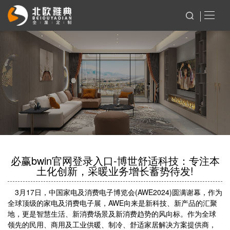
必赢bwin官网登录入口-博世舒适科技：专注本
土化创新，采暖业务增长蓄势待发!
3月17日，中国家电及消费电子博览会(AWE2024)圆满谢幕，作为
全球顶级的家电及消费电子展，AWE向来是新科技、新产品的汇聚
地，更是智慧生活、新消费场景及新消费趋势的风向标。作为全球
领先的民用、商用及工业供暖、制冷、舒适家居解决方案提供商，