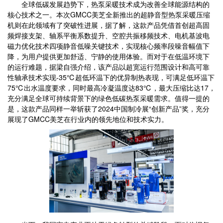
全球低碳发展趋势下，热泵采暖技术成为改善全球能源结构的
核心技术之一。本次GMCC美芝全新推出的超静音型热泵采暖压缩
机则在此领域有了突破性进展，据了解，这款产品凭借首创超高固
频焊接支架、轴系平衡系数提升、空腔共振移频技术、电机基波电
磁力优化技术四项静音低噪关键技术，实现核心频率段噪音幅值下
降，为用户提供更加舒适、宁静的使用体验。而对于在低温环境下
的运行难题，据梁自强介绍，该产品以超宽运行范围设计和高可靠
性轴承技术实现-35℃超低环温下的优异制热表现，可满足低环温下
75℃出水温度要求，同时最高冷凝温度达83℃，最大压缩比达17，
充分满足全球可持续背景下的绿色低碳热泵采暖需求。值得一提的
是，这款产品同样一举斩获了2024中国制冷展“创新产品”奖，充分
展现了GMCC美芝在行业内的领先地位和技术实力。