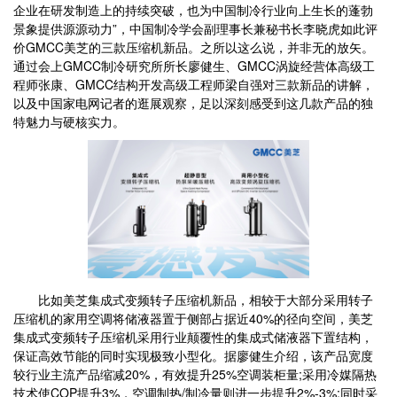
企业在研发制造上的持续突破，也为中国制冷行业向上生长的蓬勃
景象提供源源动力”，中国制冷学会副理事长兼秘书长李晓虎如此评
价GMCC美芝的三款压缩机新品。之所以这么说，并非无的放矢。
通过会上GMCC制冷研究所所长廖健生、GMCC涡旋经营体高级工
程师张康、GMCC结构开发高级工程师梁自强对三款新品的讲解，
以及中国家电网记者的逛展观察，足以深刻感受到这几款产品的独
特魅力与硬核实力。
比如美芝集成式变频转子压缩机新品，相较于大部分采用转子
压缩机的家用空调将储液器置于侧部占据近40%的径向空间，美芝
集成式变频转子压缩机采用行业颠覆性的集成式储液器下置结构，
保证高效节能的同时实现极致小型化。据廖健生介绍，该产品宽度
较行业主流产品缩减20%，有效提升25%空调装柜量;采用冷媒隔热
技术使COP提升3%，空调制热/制冷量则进一步提升2%-3%;同时采