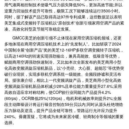
用气液两相控制技术使吸气压力损失降低50%，更加高效节能;并以
逆重力回油技术提升可靠性，极限工况下能够连续运行3500小时。
同时，据了解该产品已取得高达97件专利成果，这些数据足以表明
美芝集成式变频转子压缩机以“原创技术”创新引领家用空调产品的紧
凑、高效化转型及节能可靠稳定发展。
GMCC美芝的创新引领不止体现在家用空调压缩机领域，还更
多地体现在商用空调压缩机技术上的“先发制人”。比如斩获了2024
中国制冷展“创新产品”奖的美芝12-16HP多联空调变频转子压缩机，
以高达140Hz的转速实现强劲输出，兼具高能效、低噪音等优势，
赋能商用空调强劲快速制冷。又比如本次全新发布的美芝商用小型
化高效变频涡旋压缩机新品，以“小壳径、大心脏、超能芯”等优势突
破行业现状，实现多联机空调系统一级能效、全频段静谧和灵活布
局。据张康介绍，相比上一代变频涡旋产品，美芝商用小型化高效
变频涡旋压缩机新品体积减少28%且单位能力重量提升27.6%;采用
高效自适应非对称结构，使COP较行业同能力产品提升4.2%
(60rps)，OCR降低25%(120rps)，电机和机械效率则提升2%;全频
段主动降噪设计将运行噪音控制在59分贝以内;同时从源头杜绝增焓
压力脉动及逆流，提升产品全链可靠性，管路运行允许应力提升
240%。毋庸置疑，它将成为未来家居冷暖、轻商制冷等领域的重要
选择。