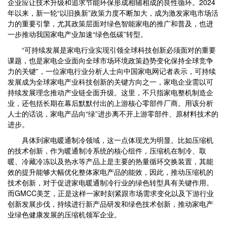
企业应让技术升级和追求节能环保形成相辅相成的良性循环。2024
年以来，新一轮“以旧换新”政策力度不断加大，成为激发家电市场活
力的重要引擎，尤其政策层面对绿色智能家电的推广和普及，也进
一步推动我国家电产业加速“绿色低碳”转型。
“可持续发展是家电行业实现引领全球科技创新必须面对的重要
课题，也是家电企业面向全球市场环境政策趋势变化保持全球竞争
力的关键”，一位家电行业分析人士向中国家电网记者表示，可持续
发展成为全球家电产业科技创新的关键方向之一，家电企业需以可
持续发展理念推动产业链全面升级。这里，不只指家电整机制造企
业，还包括长期在幕后默默付出的上游核心零部件厂商。用该分析
人士的话说，家电产品向“绿”进步离不开上游零部件、原材料技术的
进步。
具体到家电暖通制冷领域，这一点体现尤为明显。比如压缩机
的技术创新，作为暖通制冷系统的核心组件，压缩机在制冷、取
暖、冷藏冷冻以及热水等产品上是主要的热量循环交换装置，其能
效的提升能够大幅优化整体家电产品的能效，因此，推动压缩机的
技术创新，对于促进家电暖通制冷行业的绿色转型具有关键作用。
而GMCC美芝，正是这样一家时刻紧跟市场需求变化以及下游行业
创新发展步伐，持续进行新产品研发和绿色技术创新，推动家电产
业绿色健康发展的压缩机领军企业。