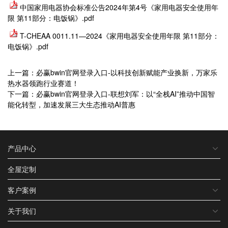
中国家用电器协会标准公告2024年第4号《家用电器安全使用年
限 第11部分：电饭锅》.pdf
T-CHEAA 0011.11—2024《家用电器安全使用年限 第11部分：
电饭锅》.pdf
上一篇：必赢bwin官网登录入口-以科技创新赋能产业换新，万家乐
热水器领跑行业赛道！
下一篇：必赢bwin官网登录入口-联想刘军：以“全栈AI”推动中国智
能化转型，加速发展三大生态推动AI普惠
产品中心
全屋定制
客户案例
关于我们