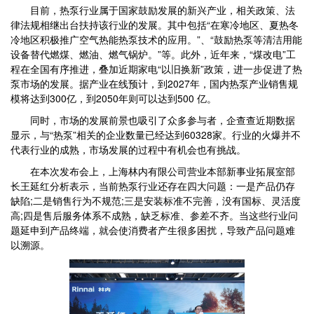
目前，热泵行业属于国家鼓励发展的新兴产业，相关政策、法
律法规相继出台扶持该行业的发展。其中包括“在寒冷地区、夏热冬
冷地区积极推广空气热能热泵技术的应用。”、“鼓励热泵等清洁用能
设备替代燃煤、燃油、燃气锅炉。”等。此外，近年来，“煤改电”工
程在全国有序推进，叠加近期家电“以旧换新”政策，进一步促进了热
泵市场的发展。据产业在线预计，到2027年，国内热泵产业销售规
模将达到300亿，到2050年则可以达到500 亿。
同时，市场的发展前景也吸引了众多参与者，企查查近期数据
显示，与“热泵”相关的企业数量已经达到60328家。行业的火爆并不
代表行业的成熟，市场发展的过程中有机会也有挑战。
在本次发布会上，上海林内有限公司营业本部新事业拓展室部
长王延红分析表示，当前热泵行业还存在四大问题：一是产品仍存
缺陷;二是销售行为不规范;三是安装标准不完善，没有国标、灵活度
高;四是售后服务体系不成熟，缺乏标准、参差不齐。当这些行业问
题延申到产品终端，就会使消费者产生很多困扰，导致产品问题难
以溯源。