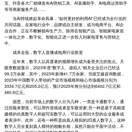
宝、抖音各大厂相继发布AI营销工具、AI直播助手、AI电商运营助手
等等商家服务产品……
当AI持续掀起革命风暴，“如何更好的利用AI”已经成为全行业的
共同话题。在家电行业中，品牌或自主研发，或与电商平台、AI企
业合作，正在不断解锁AI生产力。除用在智能产品、智能家电家居
一体化之外，数字化、智能化正进一步投入到家电零售与营销之
中。
成本走低，数字人直播成电商行业新宠
近年来，数字人以其显著的规模增长成为备受关注的焦点。天
眼查数据显示，2023年度“数字人、虚拟人”相关企业总计已经达
99.3万余家，其中，2023年新增41.7万余家。另据艾媒咨询数据，
2023年中国数字人带动的产业市场规模和核心市场规模分别为
3334.7亿元和205.2亿元，预计2025年将分别达到6402.7亿元和
480.6亿元。
据悉，当前市场上的数字人分为几种，一类是卡通数字人，通
过捏脸来塑造，可以用作游戏或者是车载管家;另一种是基于高精度
建模的仿真数字人和超写实数字人，可以运用到大型的企业服务或
者表演中。此外，还有一种即是由真人模拟的2D真人数字人，这种
数字人完全复刻真人模特的相貌长相，虽然只能在平面中活动，不