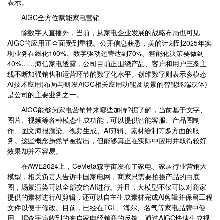
表示。
AIGC全方位赋能家电营销
除数字人直播外，当前，从家电企业发展的战略布局也可见
AIGC的应用正全面受到重视。公开信息获悉，美的计划到2025年实
现业务在线化100%、数字驱动运营达到70%、智能化决策要做到
40%……海信家电透露，公司目前正围绕产品、客户和用户三条主
线不断加强销售和运营环节的数字化水平。创维数字则表示多模态
AI技术应用(布局与研发AIGC相关应用功能及场景的智能终端载体)
是公司的主要业务之一。
AIGC能够为家电营销带来哪些加持?据了解，当前基于文字、
图片、视频等各种模态生成功能，可以提供智能客服、产品图制
作、图文海报渲染、视频生成、AI剪辑、素材绘制等多方面的服
务。这些概念虽然早被提出，但能够真正在实际中应用并取得较好
效果却并不容易。
在AWE2024上，CeMeta森宇宙发布了家电、家居行业营销大
模型，相关负责人告诉中国家电网，商家只需要拍摄产品的白底
图，场景渲染可以全部交给AI进行。并且，大模型不仅可以对商家
提供的素材进行AI剪辑，还可以自主生成素材完成AI剪辑并保留工程
文件以便于修改。目前，已经在TCL、海尔、名气等家电品牌中使
用。据森宇宙收到的来自家电经销商的反馈，通过AIGC快速生成视