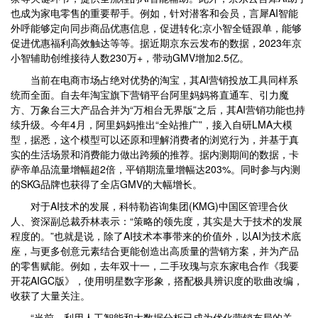
也成为家电零售的重要帮手。例如，针对潜客和会员，言犀AI智能
外呼能够定向同步商品优惠信息，促进转化;京小智全链跟单，能够
促进优惠福利高效触达等等。据近期京东云发布的数据，2023年京
小智辅助创维接待人数230万+，带动GMV增加2.5亿。
当前在电商市场占绝对优势的淘宝，其AI营销投放工具同样系
统而全面。自去年淘宝旗下营销平台阿里妈妈将直通车、引力魔
方、万象台三大产品合并为“万相台无界版”之后，其AI营销功能也持
续升级。今年4月，阿里妈妈推出“全站推广”，接入自研LMA大模
型，据悉，这个模型可以还原和理解消费者的浏览行为，并基于真
实的生活场景和消费能力做出跨频的推荐。据内测期间的数据，卡
萨帝单品流量增幅超2倍，平销期流量增幅达203%。同时参与内测
的SKG品牌也获得了全店GMV的大幅增长。
对于AI技术的发展，科特勒咨询集团(KMG)中国区管理合伙
人、资深副总裁乔林表示：“策略的领先度，其实是大于技术的发展
程度的。”也就是说，除了AI技术本事带来的价值外，以AI为技术底
座，与更多创意元素结合更能创造出高质量的营销方案，并为产品
的零售赋能。例如，去年双十一，二手玫瑰与京东家电合作《我要
开花AIGC版》，使用明星数字形象，搭配极具辨识度的歌曲改编，
收获了大量关注。
“当前，利用人工智能和大数据分析已成为优化营销布局的关