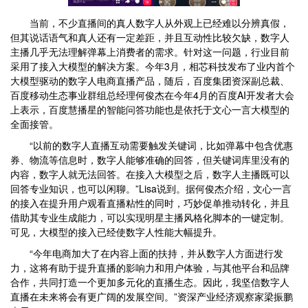
当前，不少直播间的真人数字人从外观上已经难以分辨真假，
但其说话语气和真人还有一定差距，并且互动性比较欠缺，数字人
主播几乎无法理解弹幕上消费者的需求。针对这一问题，行业目前
采用了接入大模型的解决方案。今年3月，相芯科技发布了业内首个
大模型驱动的数字人电商直播产品，随后，百度集团资深副总裁、
百度移动生态事业群组总经理何俊杰在今年4月的百度AI开发者大会
上表示，百度慧播星的智能问答功能也是依托于文心一言大模型的
全面接管。
“以前的数字人直播互动需要触发关键词，比如弹幕中包含优惠
券、物流等信息时，数字人能够准确的回答，但关键词库里没有的
内容，数字人就无法回答。在接入大模型之后，数字人主播既可以
回答专业知识，也可以闲聊。”Lisa说到。据何俊杰介绍，文心一言
的接入在提升用户观看直播粘性的同时，巧妙促单推动转化，并且
借助其专业生成能力，可以实现明星主播风格化脚本的一键定制。
可见，大模型的接入已经使数字人性能大幅提升。
“今年电商加大了在内容上面的扶持，并从数字人方面进行发
力，这将有助于提升直播的影响力和用户体验，与其他平台和品牌
合作，共同打造一个更加多元化的直播生态。因此，我坚信数字人
直播在未来将会有更广阔的发展空间。”资深产业经济观察家梁振鹏