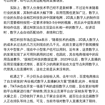
可以转身，却可以完美适配电商直播场景。
实际上，数字人分身技术早已经不是新鲜事，不过近年来随着
行业的发展，其制作成本大幅下降，应用范围也更加广泛。数字人
行业的头部企业相芯科技告诉中国家电网，2D真人数字人的制作目
前只需要模特按照一定要求录制3-5分钟的视频，然后从中提取表情
和动作信息，通过AI算法自主渲染出长相一样的数字人。在讲话
时，数字人会自动匹配动作、表情和口型。
相芯科技市场总监lisa表示，“随着技术的成熟，2D真人数字人
的成本从过去的几万元到现在的几千元。此前主要运用于新闻播报
等大中型客户，现在中小型客户也可以用到。近年来，这类数字人
的发展实现了从可用到易用的过程，也因此，其在电商领域中的应
用迅速攀升。”据相芯科技的数据监测，2023年以后，数字人直播的
应用呈现爆发式增长，甚至不少的商家开始在大促节点利用数字人
代替真人拉直播时长，这在之前是从来没有的。
机遇之下，不少巨头企业纷纷入局。去年10月，百度电商推出
了自主研发的“AI全栈式数字人直播解决方案”慧播星;此外，有报道
称，TikTok也在开发一项基于AI的虚拟数字人功能，旨在更好地帮
助平台商家进行推广和销售;而京东云言犀平台自“采销东哥”数字人
火爆之后，已经收到了来自上千家企业咨询、超百位企业总裁数字
人正在排队等待上线。可见，当前市场对数字人直播充满了期待。