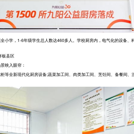
学，1-6年级学生总人数达460多人。学校厨房内，电气化的设备、
样板县区
景映入眼帘：
等全新现代化厨房设备;蔬菜加工间、肉类加工间、烹饪间、备餐间、洗