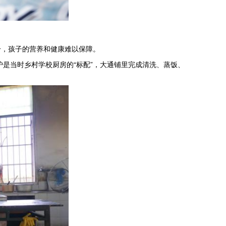
，孩子的营养和健康难以保障。
是当时乡村学校厨房的“标配”，大通铺里完成清洗、蒸饭、