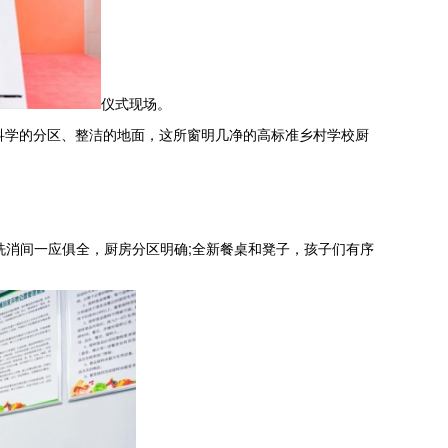
仪式现场。
科学的分区、整洁的地面，这所窗明几净的高标准乡村学校厨
消间一应俱全，厨房分区明确;全新餐桌和凳子，孩子们有序