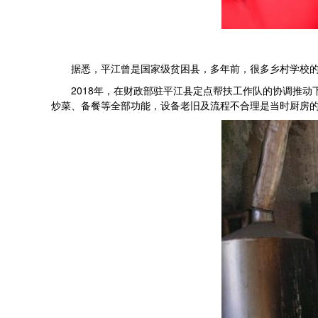
据悉，平江曾是国家级贫困县，多年前，很多乡村学校的厨
2018年，在财政部驻平江县定点帮扶工作队的协调推动下
炒菜、备餐等全部功能，设备老旧及流程不合理是当时厨房