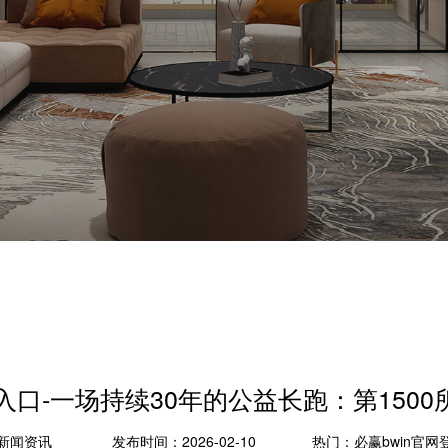
录入口-一场持续30年的公益长跑：第150
新闻资讯
发布时间：2026-02-10
热门：
必赢bwin官网