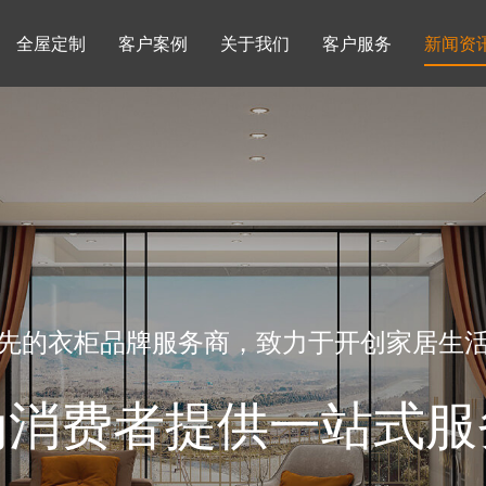
全屋定制
客户案例
关于我们
客户服务
新闻资
书柜系列
酒柜系列
企业文化
行业动态
书房
榻榻米房
品牌理念
产品知识
先的衣柜品牌服务商，致力于开创家居生
为消费者提供一站式服