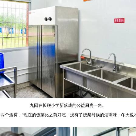
九阳在长联小学新落成的公益厨房一角。
个酒窝，“现在的饭菜比之前好吃，没有了烧柴时候的烟熏味，冬天也