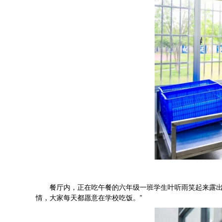
餐厅内，正在吃午餐的六年级一班学生叶听雨笑起来露出两
情，大家每天都愿意在学校吃饭。”