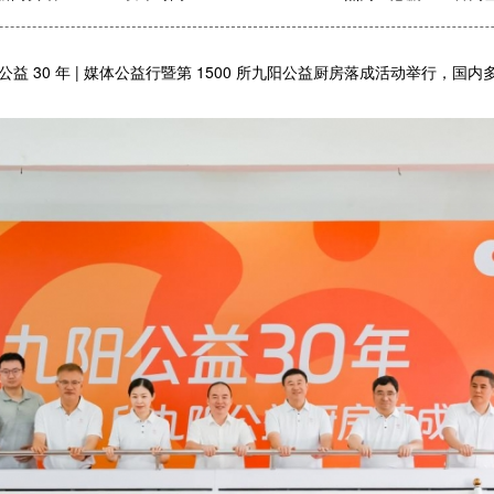
30 年 | 媒体公益行暨第 1500 所九阳公益厨房落成活动举行，