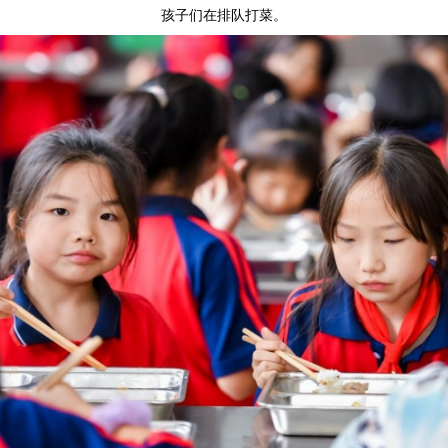
孩子们在排队打菜。