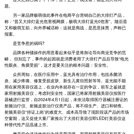
题。
另一家品牌极萌借此事件在电商平台营销自己的大排灯产品，
称：“昔又大排灯蓝光危害视网膜，极萌大排灯蓝光0危害”。随后昔
又和极萌互掐，向外界喊话称：这就是商战，是恶意抹黑，声称已
报案。
是竞争惹的祸吗?
品牌各种骚操作的用意看起来似乎是将舆论导向商业竞争的范
畴， 但别忘了，事件的起因就是消费者用了大排灯产品后导致“电光
性眼炎、角膜受损”，这才是要关注的根本问题：安全性。
众所周知，在医疗应用中，蓝光具有治疗作用，包括杀菌消
炎、减少疼痛、修复受损皮肤、新生儿黄疸照射等等。蓝光能不能
用在家用美容仪器上，在业内本就存在一定的争议，前车之鉴就是
家用射频美容仪，考虑到安全性，国家已将家用射频美容仪按医疗
器械进行监管，自2024年4月1日起，未依法取得医疗器械注册证的
射频治疗仪、射频皮肤治疗仪类产品，将不得生产、进口和销售。
射频美容仪“持证上岗”的难度大、成本高导致了现阶段该产品的市场
空窗期，这又促使大量厂家推出了大排灯美容仪即LED灯美容仪这
种替代性产品迅速上市。
撇开安全谈功效的行为就是耍流氓。家用射频美容仪有前车之