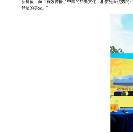
新价值，而且有效传播了中国的功夫文化。相信凭着优秀的
舒适的享受。”