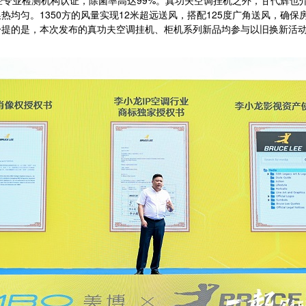
经专业检测机构认证，除菌率高达99%。真功夫空调挂机之外，甘代辉也介
均匀。1350方的风量实现12米超远送风，搭配125度广角送风，确
提的是，本次发布的真功夫空调挂机、柜机系列新品均参与以旧换新活动，