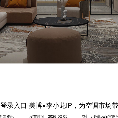
官网登录入口-美博×李小龙IP，为空调市场
新闻资讯
发布时间：2026-02-05
热门：
必赢bwin官网