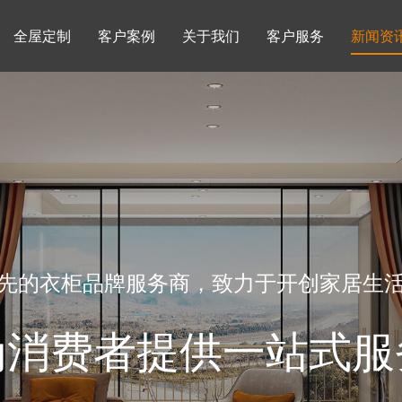
全屋定制
客户案例
关于我们
客户服务
新闻资
书柜系列
酒柜系列
企业文化
行业动态
书房
榻榻米房
品牌理念
产品知识
先的衣柜品牌服务商，致力于开创家居生
为消费者提供一站式服