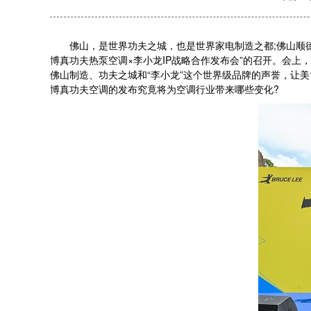
佛山，是世界功夫之城，也是世界家电制造之都;佛山顺德均
博真功夫热泵空调×李小龙IP战略合作发布会”的召开。会
佛山制造、功夫之城和“李小龙”这个世界级品牌的声誉，让
博真功夫空调的发布究竟将为空调行业带来哪些变化?