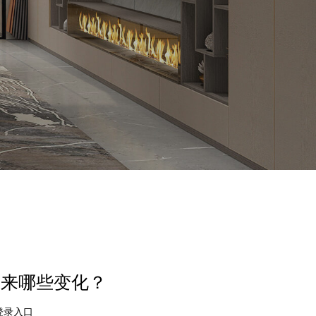
带来哪些变化？
登录入口