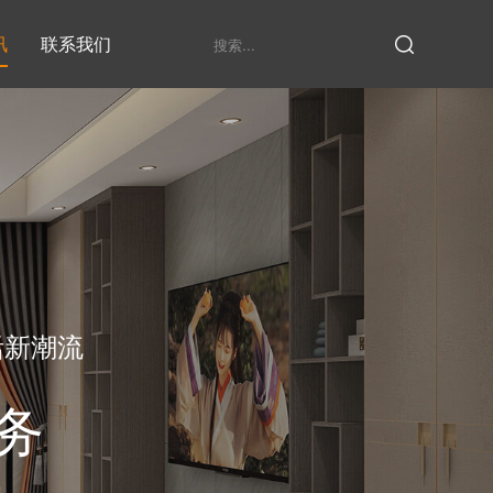
讯
联系我们
鞋柜系列
衣柜系列
家具定制厂家
发展历程
衣帽间
活新潮流
务