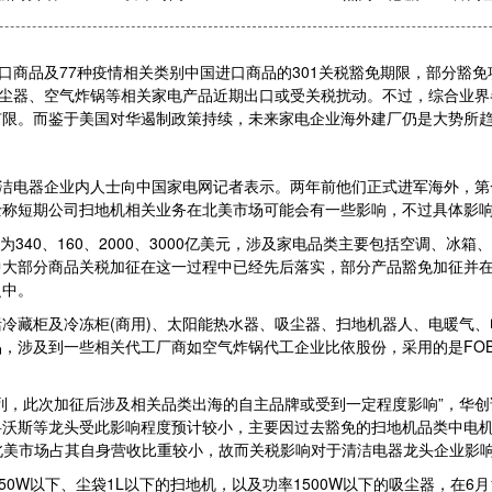
品及77种疫情相关类别中国进口商品的301关税豁免期限，部分豁免项
吸尘器、空气炸锅等相关家电产品近期出口或受关税扰动。不过，综合业
有限。而鉴于美国对华遏制政策持续，未来家电企业海外建厂仍是大势所
洁电器企业内人士向中国家电网记者表示。两年前他们正式进军海外，第
士称短期公司扫地机相关业务在北美市场可能会有一些影响，不过具体影
340、160、2000、3000亿美元，涉及家电品类主要包括空调、冰
部分商品关税加征在这一过程中已经先后落实，部分产品豁免加征并在到期
之中。
藏柜及冷冻柜(商用)、太阳能热水器、吸尘器、扫地机器人、电暖气、
品，涉及到一些相关代工厂商如空气炸锅代工企业比依股份，采用的是FO
，此次加征后涉及相关品类出海的自主品牌或受到一定程度影响”，华创
沃斯等龙头受此影响程度预计较小，主要因过去豁免的扫地机品类中电机
北美市场占其自身营收比重较小，故而关税影响对于清洁电器龙头企业影
W以下、尘袋1L以下的扫地机，以及功率1500W以下的吸尘器，在6