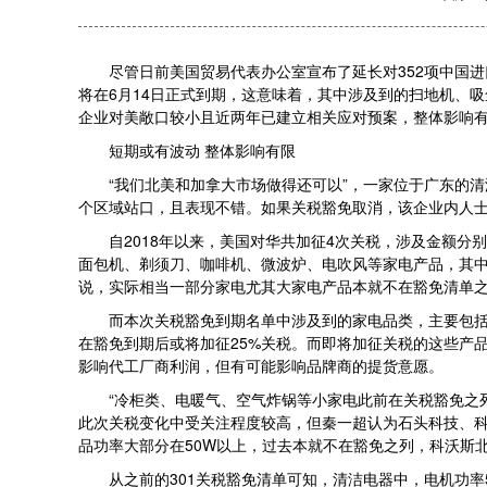
尽管日前美国贸易代表办公室宣布了延长对352项中国进口商
将在6月14日正式到期，这意味着，其中涉及到的扫地机、
企业对美敞口较小且近两年已建立相关应对预案，整体影响
短期或有波动 整体影响有限
“我们北美和加拿大市场做得还可以”，一家位于广东的清
个区域站口，且表现不错。如果关税豁免取消，该企业内人
自2018年以来，美国对华共加征4次关税，涉及金额分别为
面包机、剃须刀、咖啡机、微波炉、电吹风等家电产品，其中大
说，实际相当一部分家电尤其大家电产品本就不在豁免清单
而本次关税豁免到期名单中涉及到的家电品类，主要包括冷
在豁免到期后或将加征25%关税。而即将加征关税的这些产
影响代工厂商利润，但有可能影响品牌商的提货意愿。
“冷柜类、电暖气、空气炸锅等小家电此前在关税豁免之列
此次关税变化中受关注程度较高，但秦一超认为石头科技、科
品功率大部分在50W以上，过去本就不在豁免之列，科沃斯
从之前的301关税豁免清单可知，清洁电器中，电机功率50