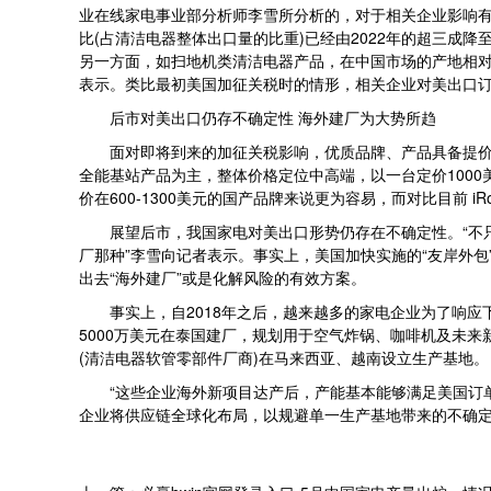
业在线家电事业部分析师李雪所分析的，对于相关企业影响
比(占清洁电器整体出口量的比重)已经由2022年的超三成
另一方面，如扫地机类清洁电器产品，在中国市场的产地相对
表示。类比最初美国加征关税时的情形，相关企业对美出口
后市对美出口仍存不确定性 海外建厂为大势所趋
面对即将到来的加征关税影响，优质品牌、产品具备提价能
全能基站产品为主，整体价格定位中高端，以一台定价1000
价在600-1300美元的国产品牌来说更为容易，而对比目前 i
展望后市，我国家电对美出口形势仍存在不确定性。“不只
厂那种”李雪向记者表示。事实上，美国加快实施的“友岸外
出去“海外建厂”或是化解风险的有效方案。
事实上，自2018年之后，越来越多的家电企业为了响应
5000万美元在泰国建厂，规划用于空气炸锅、咖啡机及未
(清洁电器软管零部件厂商)在马来西亚、越南设立生产基地。
“这些企业海外新项目达产后，产能基本能够满足美国订单
企业将供应链全球化布局，以规避单一生产基地带来的不确