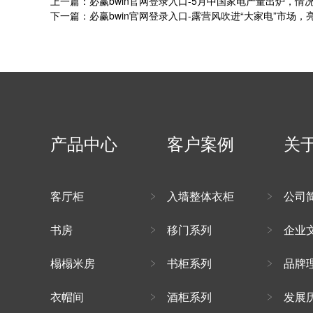
上一篇：必赢bwin官网登录入口-5月中国家电产量出炉，情
下一篇：必赢bwin官网登录入口-露营风吹进“大家电”市场
产品中心
客户案例
关
客厅柜
入墙整体衣柜
公司
书房
移门系列
企业
榻榻米房
书柜系列
品牌
衣帽间
酒柜系列
发展