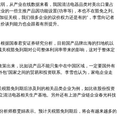
减弱，从产业在线数据来看，我国清洁电器品类对美出口量占
企业的一些主推产品因功能设置(功率等)，本也不在豁免之列。
使加征关税，我们很多企业的议价权力还是有的”，李雪向记者
议价谈判能力也会跟着有所提升。
根据国泰君安证券研究分析，目前国产品牌出海的扫地机以
冲减关税豁免到期对公司整体利润率带来的影响，这对于整体定
政策出来，比如说产品不能只集中在中国区域，一定要国外有
外包”国家之间的贸易和投资联系。李雪也认为，家电企业走
关税豁免到期后涉及到的相关品类企业为例，如比依股份投资
建立清洁电器相关生产基地。另外还有上游产业链企业春光科技
分析师蔡雯娟表示。预计关税豁免到期后，将会有越来越多的