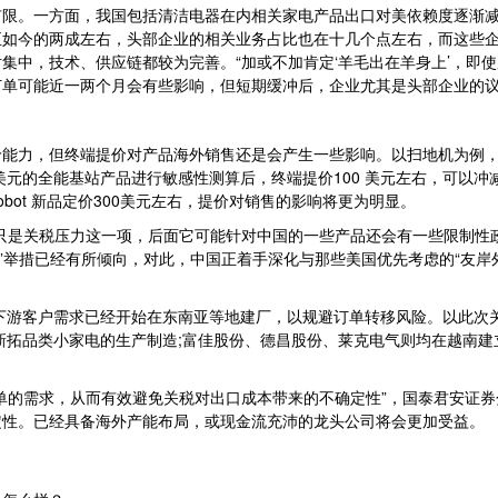
有限。一方面，我国包括清洁电器在内相关家电产品出口对美依赖度逐渐
降至如今的两成左右，头部企业的相关业务占比也在十几个点左右，而这些
集中，技术、供应链都较为完善。“加或不加肯定‘羊毛出在羊身上’，即
订单可能近一两个月会有些影响，但短期缓冲后，企业尤其是头部企业的
力，但终端提价对产品海外销售还是会产生一些影响。以扫地机为例，
美元的全能基站产品进行敏感性测算后，终端提价100 美元左右，可以
Robot 新品定价300美元左右，提价对销售的影响将更为明显。
是关税压力这一项，后面它可能针对中国的一些产品还会有一些限制性
包”举措已经有所倾向，对此，中国正着手深化与那些美国优先考虑的“友岸
下游客户需求已经开始在东南亚等地建厂，以规避订单转移风险。以此次
来新拓品类小家电的生产制造;富佳股份、德昌股份、莱克电气则均在越南
的需求，从而有效避免关税对出口成本带来的不确定性”，国泰君安证券
定性。已经具备海外产能布局，或现金流充沛的龙头公司将会更加受益。