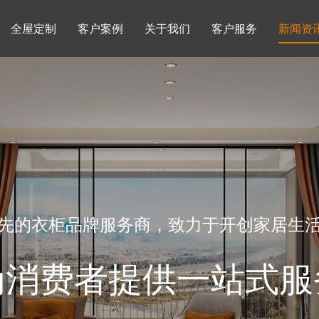
全屋定制
客户案例
关于我们
客户服务
新闻资
书柜系列
酒柜系列
企业文化
行业动态
书房
榻榻米房
品牌理念
产品知识
先的衣柜品牌服务商，致力于开创家居生
为消费者提供一站式服