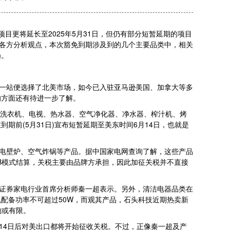
目更将延长至2025年5月31日，但仍有部分短暂延期的项目
界各方分析观点，本次豁免到期涉及到的几个主要品类中，相关
趋。
一站便选择了北美市场，如今已入驻亚马逊美国、加拿大等多
响方面还有待进一步了解。
箱、洗衣机、电视、热水器、空气净化器、净水器、榨汁机、烤
前(5月31日)宣布短暂延期至美东时间6月14日，也就是
电壁炉、空气炸锅等产品。据中国家电网查询了解，这些产品
B模式结算，关税主要由品牌方承担，因此加征关税并不直接
证券家电行业首席分析师秦一超表示。另外，清洁电器品类在
配备功率不可超过50W，而观其产品，石头科技近期热卖新
响或有限。
月14日后对美出口都将开始征收关税。不过，正像秦一超及产