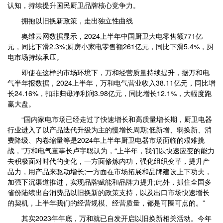
认知，持续提升国民厨卫品牌核心竞争力。
拥抱以旧换新政策，走出独立性曲线
奥维云网数据显示，2024上半年中国厨卫大电零售额771亿
元，同比下滑2.3%;厨房小家电零售额261亿元，同比下滑5.4%，厨
电市场持续承压。
即使在这样的市场环境下，万和经营质量持续提升，据万和电
气半年报数据，2024上半年，万和电气营业收入38.11亿元，同比增
长24.16%，扣非归母净利润3.98亿元，同比增长12.1%，大幅度跑
赢大盘。
“国内家电市场已经走过了快速增长和高质量增长期，厨卫电器
行业进入了以产品迭代升级为主的慢增长周期;低新增、弱换新、消
费降级、内卷缩量等是2024年上半年厨卫电器市场面临的艰难挑
战，”万和电气董事长卢宇聪认为，“上半年，我们以快速应变的能力
去积极面对时代的变化，一方面修炼内功，强化组织变革，提升产
品力，用产品来驱动增长;一方面在市场拓展和品牌建设上下功夫，
加强下沉渠道推进，实现品牌赋能和品牌力提升;此外，抓住全国多
省份陆续出台消费品以旧换新的政策支持，以及出口市场快速增长
的契机，上半年我们的经营规模、经营质量，都是可圈可点的。”
其实2023年年底，万和就已自发开启以旧换新相关活动。今年