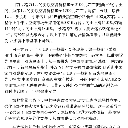
目前，格力1匹的变频空调价格降至2100元左右(电商平台)，美
的、海尔1匹的变频空调价格降至1700元左右，海信、长虹、康佳、
TCL、奥克斯、小米等厂商1匹的变频空调价格低至1500元左右……
整个上半年，空调市场全渠道销量3315万台，同比下滑11.0%;销额
1114亿元，同比下滑14.5%。“价格都打透了，夏天这么热销量还不
行”，有经销商无奈表示，以上半年店铺运营情况看来，利润低能出
货，但“算下来基本不赚钱”。
另一方面，行业出现了一些恶性竞争现象，如一些企业试图
用“出圈言论”吸引关注，还有些企业甚至在数据上做文章，以此来误
导消费者。网络舆论上，从一篇题为《中国空调市场“洗牌”，格力跌
出前三，新的黑马竟是“门外汉”?》的文章被自媒体疯转;到近期中国
家电网观察发现，在社交媒体平台出现了一些刻意而为的舆论引
导，抨击“中国空调厂商都没有核心技术”，另外还有“小杂乱”现象对
空调市场的“无差别伤害”......背后反映出今年空调市场的激烈竞争，
同时也影响了行业的健康发展。
如此背景形势下，中共中央政治局提出“防止内卷式恶性竞争，
强化市场优胜劣汰机制”或为空调行业带来新的转机。这一政策导向
不仅强调了市场竞争的公平性，更鼓励企业通过技术创新、品质提
升等方式实现差异化竞争，从而摆脱低层次的价格战。
在政策的引导和市场的推动下，空调企业需要加强科技自立自