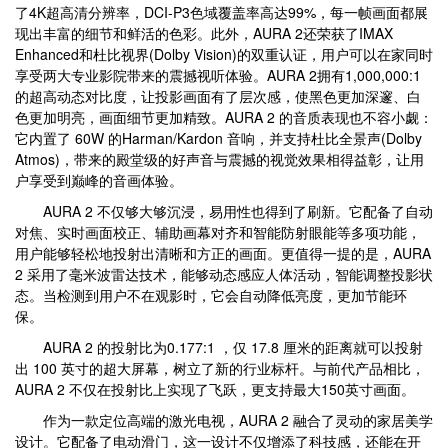
了4K超高清分辨率，DCI-P3色域覆盖率高达99%，每一帧画面都展
现出丰富的细节和鲜活的色彩。此外，AURA 2还荣获了IMAX
Enhanced和杜比视界(Dolby Vision)的双重认证，用户可以在家同时
享受两大专业影院带来的震撼视听体验。AURA 2拥有1,000,000:1
的超高动态对比度，让投影画面有了层次感，使黑色更加深邃、白
色更加明亮，画面细节更加精致。AURA 2 的音质表现也不容小觑：
它内置了 60W 的Harman/Kardon 音响，并支持杜比全景声(Dolby
Atmos)，带来的殿堂级的好声音与震撼的视觉效果相得益彰，让用
户享受到巅峰的音画体验。
AURA 2 不仅够大够沉浸，易用性也得到了刷新。它配备了自动
对焦、实时画面校正、辅助画幕对齐和智能防射眼能等多项功能，
用户能够轻松地投射出清晰和方正的画面。更值得一提的是，AURA
2 采用了毫米波雷达技术，能够动态感应人体活动，智能调整投影状
态。当检测到用户不在观影时，它会自动降低亮度，更加节能环
保。
AURA 2 的投射比为0.177:1 ，仅 17.8 厘米的距离就可以投射
出 100 英寸的超大屏幕，树立了新的行业标杆。与前代产品相比，
AURA 2 不仅在投射比上实现了飞跃，更支持最大150英寸画面。
作为一款定位高端的激光电视，AURA 2 融合了灵动的家居美学
设计。它配备了电动滑门，这一设计不仅增添了科技感，还能在开