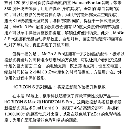
投射 120 英寸仍可保持高清画质;内置 Harman/Kardon音响，带来
360 度环绕声体验，让用户真正“身临其境”。全新的“氛围音响”模
式，可以让投影的光随音律而动，为用户打造出露天星空电影院、
露天KTV或者露天游戏房，堪称“露营神器”。得益于一体式隐藏支
架，MoGo 3 Pro 配备的投影云台拥有130度大角度俯仰调节功能，
用户可以单手操控调整投影角度，解锁任何使用场景。此外，MoGo
3 Pro还拥有无感自动梯形校正、自动对焦、画面智能避障和画幕自
动对齐等功能，真正实现了开机即用。
值得一提的是， MoGo 3 Pro还拥有一系列炫酷的配件：极米以
投影光机镜片的高标准专研定制的万象镜，可以让用户看到沉浸感
十足的巨大画面;二合一的电池支架，既是落地支架，也是充电宝，
续航时间长达 2 小时 30 分钟;定制的时尚便携包，方便用户在户外
使用的过程中保护投影。
HORIZON S 系列新品： 将家庭影院体验提升到极致
在本届IFA展上，极米科技还带来了两款革新性投影产品——
HORIZON S Max 和 HORIZON S Pro 。这两款投影均搭载极米最
新投影光源技术Dual Light 2.0，实现了4K超高清分辨率，并拥有
1,000,000:1的超高动态对比度，以及在双色域下ΔE<1的色彩精准
度，为用户呈现鲜活的色彩和卓越的画质。