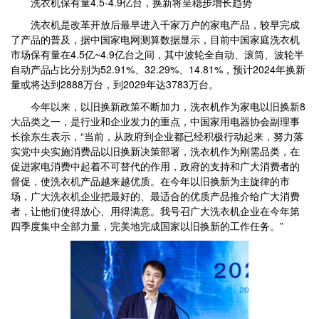
洗衣机保有量4.5-4.9亿台，换新将呈稳步增长趋势
洗衣机是改革开放后最早进入千家万户的家电产品，较早完成
了产品的普及，据中国家电网测算数据显示，目前中国家庭洗衣机
市场保有量在4.5亿~4.9亿台之间，其中波轮全自动、滚筒、波轮半
自动产品占比分别为52.91%、32.29%、14.81%，预计2024年换新
量或将达到2888万台，到2029年达3783万台。
今年以来，以旧换新政策不断加力，洗衣机作为家电以旧换新8
大品类之一，是行业和企业发力的重点，中国家用电器协会副理事
长徐东生表示，“当前，从政府到企业都已经积极行动起来，努力落
实党中央实施消费品以旧换新决策部署，洗衣机作为刚需品类，在
促进家电消费中起着不可替代的作用，政府的支持和广大消费者的
督促，使洗衣机产品越来越优质。在今年以旧换新为主旋律的市
场，广大洗衣机企业把最好的、最适合的优质产品推介给广大消费
者，让他们使得放心、用得满意。我号召广大洗衣机企业在今年第
四季度集中全部力量，完美地完成国家以旧换新的工作任务。”