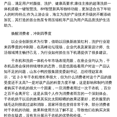
产品，满足用户对颜值、洗护、健康高要求;康佳主推的超薄洗烘一
体机搭载一键智慧洗、8H智慧新风等独特功能，更加适合当下年轻
人的时尚特点;作为上游企业，海立为洗护产业技术升级的不断添砖
加瓦，其打造的首台热泵专用压缩机等产品为用户高品质洗护生活
助力。
焕醒消费者，冲刺四季度
以企业创新技术为引擎，借助以旧换新政策红利，洗护行业迎
来四季度的冲刺期，在高峰论坛现场，企业代表及家装设计师、生
活领域博主畅抒己见，为行业如何抓住当下机遇提供了很多建议。
干衣机和洗烘一体机今年市场表现亮眼，在座企业均认为，干
衣机品类会保持持续增长的态势，但是也面临着用户对这一产品认
知不足的问题，山东小鸭控股集团党委副书记、总经理赵富表
示，“近 2-3 年干衣机增长率很大，但为什么消费者对这个产品的接
受度还不太高?一是对该产品的科普力度不够，这是影响和制约消费
者购买干衣机的很大一个因素，一旦消费者用过一次干衣机 ，百分
之百不会离开它，这是从我个人作为消费者而言的一个深刻体会。
干衣机烘干以后的效果其实比太阳晾晒的效果还要好，把衣服里的
绒毛达到彻底过滤和消除，居家环境也变得非常干净。部分消费者
对干衣机的功能、效果和使用方法了解不足，导致他们在购买决策
时存在疑虑，没有充分展示干衣机的优势和价值。”