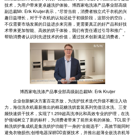
技术，为用户带来更卓越洗护体验。博西家电洗涤产品事业部高级
副总裁Mr. Erik Kruijer表示，“尽管当前，消费者独立式干衣机的兴
趣日益增长，对于干衣机的认知还处于初级阶段，这部分的空白，
不仅需要市场发展的日益进步来完善，更需要真正的好产品和好技
术带来更加智能、高效的烘干体验，我们有责任通过引导和推广，
帮助消费者认识到先进技术的价值，通过技术创新满足消费者。”
博西家电洗涤产品事业部高级副总裁Mr. Erik Kruijer
企业创新解决方案百花齐放，为洗护技术迭代升级不断注入动
力，海信洗衣机最新推出的棉花糖洗烘套装系列凭借活水洗、三变
频快速烘干技术，实现了1.259超高洗净比和高效专业的护理，在洗
护领域树立了新的标杆，为消费者带来了前所未有的体验。TCL双子
舱洗烘护集成机是集洗烘护功能于一身的“全能选手”，高效节能同时
避免衣物损伤;创维电器深耕DD直驱技术，并推出超薄全嵌洗衣机等