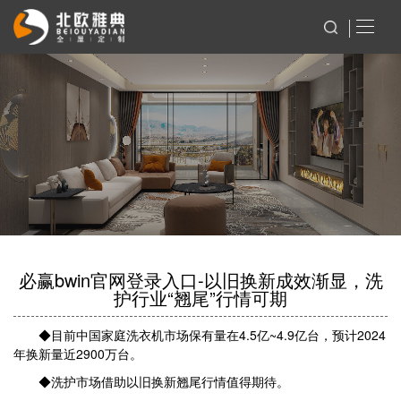
必赢bwin官网登录入口-以旧换新成效渐显，洗
护行业“翘尾”行情可期
◆目前中国家庭洗衣机市场保有量在4.5亿~4.9亿台，预计2024
年换新量近2900万台。
◆洗护市场借助以旧换新翘尾行情值得期待。