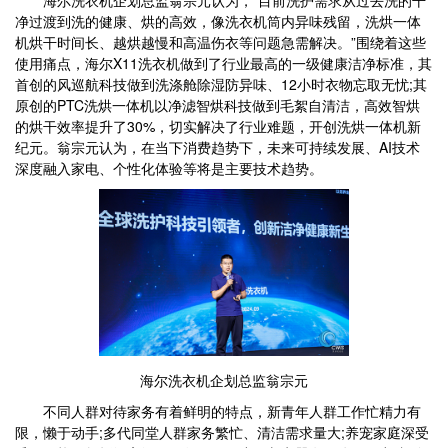
净过渡到洗的健康、烘的高效，像洗衣机筒内异味残留，洗烘一体
机烘干时间长、越烘越慢和高温伤衣等问题急需解决。”围绕着这些
使用痛点，海尔X11洗衣机做到了行业最高的一级健康洁净标准，其
首创的风巡航科技做到洗涤舱除湿防异味、12小时衣物忘取无忧;其
原创的PTC洗烘一体机以净滤智烘科技做到毛絮自清洁，高效智烘
的烘干效率提升了30%，切实解决了行业难题，开创洗烘一体机新
纪元。翁宗元认为，在当下消费趋势下，未来可持续发展、AI技术
深度融入家电、个性化体验等将是主要技术趋势。
海尔洗衣机企划总监翁宗元
不同人群对待家务有着鲜明的特点，新青年人群工作忙精力有
限，懒于动手;多代同堂人群家务繁忙、清洁需求量大;养宠家庭深受