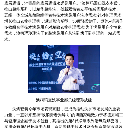
底层逻辑，消费品的底层逻辑永远是用户。”澳柯玛回归洗衣本质，
推出超能系列，以精华超能洗、创新双筒独立平衡减震系统技术、
五维一体全域杀菌除螨等独特技术满足用户洗净需求;针对护理需求
增长推出衣物护理机，通过蒸汽塑型、56度轻柔烘干、蒸汽+等离子
多效组合等技术满足用户对精致衣物护理需求;为了满足用户个性化
需求，澳柯玛玲珑洗干套装满足用户从洗到烘干到护理的一站式需
求。
澳柯玛空洗事业部总经理孙成建
洗烘套装今年市场表现亮眼，已成为推动洗护市场发展的重要
力量，一直以来坚持“以消费者为导向”的博西家电致力于将德系精工
与健康理念融于技术创新，其推出的第8代净臻系列活氧洗烘套装，
采用全新第8代热泵干衣机、自适应烘干技术以及专利自清洁冷凝器