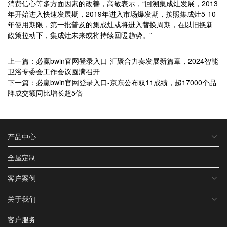
消费信心等多方面因素的改善，高敏表示，“回溯集成灶发展，2013
年开始进入快速发展期，2019年进入市场爆发期，按照集成灶5-10
年使用期限，第一批普及的集成灶或将进入替换周期，在以旧换新
政策拉动下，集成灶未来或将持续回暖趋势。”
上一篇：必赢bwin官网登录入口-汇聚合力奏发展新篇章，2024智能
卫浴专委会工作会议圆满召开
下一篇：必赢bwin官网登录入口-京东公布双11成绩，超17000个品
牌成交额同比增长超5倍
产品中心
全屋定制
客户案例
关于我们
客户服务