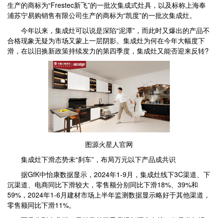
生产的商标为“Frestec新飞”的一批次集成式灶具，以及标称上海奉
浦苏宁易购销售有限公司生产的商标为“凯度”的一批次集成灶。
今年以来，集成灶可以说是深陷“泥潭”，而此时又爆出的产品不
合格现象无疑为市场又蒙上一层阴影。集成灶为何在今年大幅度下
滑，在以旧换新政策持续发力的第四季度，集成灶又能否迎来反转?
图源火星人官网
集成灶下滑态势未“刹车”，布局万元以下产品成共识
据GfK中怡康数据显示，2024年1-9月，集成灶线下3C渠道、下
沉渠道、电商同比下滑较大，零售额分别同比下滑18%、39%和
59%，2024年1-6月建材市场上半年监测数据显示略好于其他渠道，
零售额同比下滑11%。