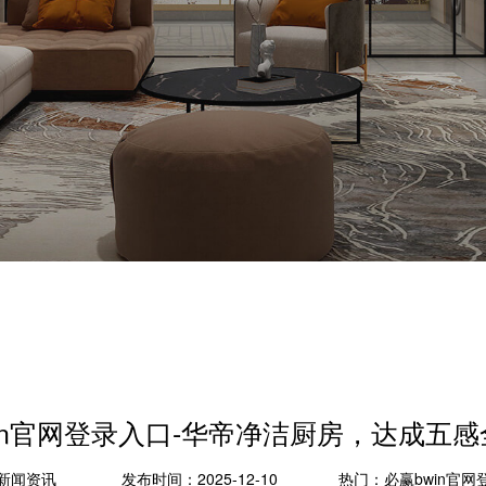
in官网登录入口-华帝净洁厨房，达成五
新闻资讯
发布时间：2025-12-10
热门：
必赢bwin官网