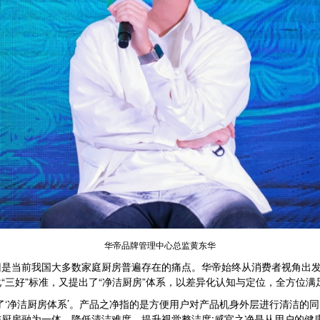
华帝品牌管理中心总监黄东华
当前我国大多数家庭厨房普遍存在的痛点。华帝始终从消费者视角出发
“三好”标准，又提出了“净洁厨房”体系，以差异化认知与定位，全方位
净洁厨房体系’。产品之净指的是方便用户对产品机身外层进行清洁的同
厨房融为一体，降低清洁难度、提升视觉整洁度;感官之净是从用户的健