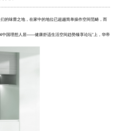
们的味蕾之地，在家中的地位已超越简单操作空间范畴，而
24中国理想人居——健康舒适生活空间趋势臻享论坛”上，华帝