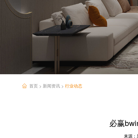
首页
新闻资讯
行业动态
>
>
必赢bw
来源：