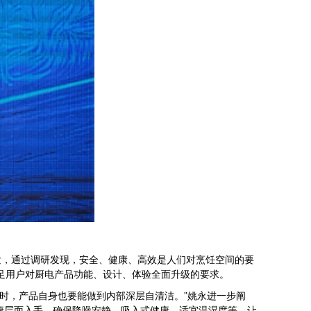
，通过调研发现，安全、健康、高效是人们对烹饪空间的要
满足用户对厨电产品功能、设计、体验全面升级的要求。
时，产品自身也要能做到内部深层自清洁。”姚永进一步阐
康层面入手，确保降噪安静、吸入式健康、适宜温湿度等，让