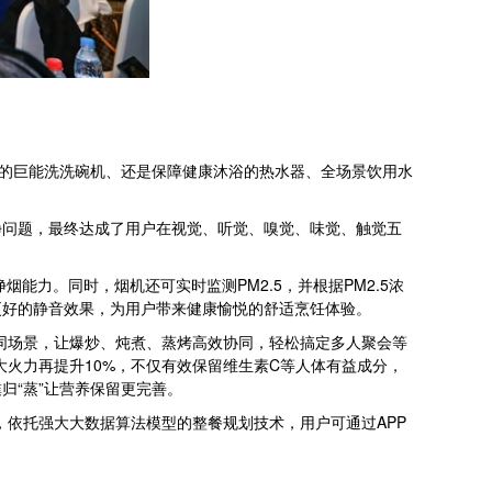
的巨能洗洗碗机、还是保障健康沐浴的热水器、全场景饮用水
净问题，最终达成了用户在视觉、听觉、嗅觉、味觉、触觉五
烟能力。同时，烟机还可实时监测PM2.5，并根据PM2.5浓
更好的静音效果，为用户带来健康愉悦的舒适烹饪体验。
同场景，让爆炒、炖煮、蒸烤高效协同，轻松搞定多人聚会等
大火力再提升10%，不仅有效保留维生素C等人体有益成分，
归“蒸”让营养保留更完善。
依托强大大数据算法模型的整餐规划技术，用户可通过APP