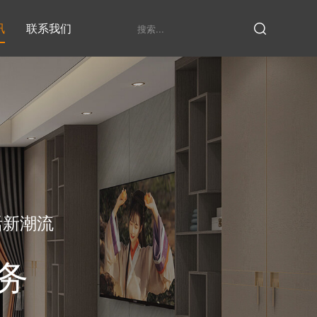
讯
联系我们
鞋柜系列
衣柜系列
家具定制厂家
发展历程
衣帽间
活新潮流
务