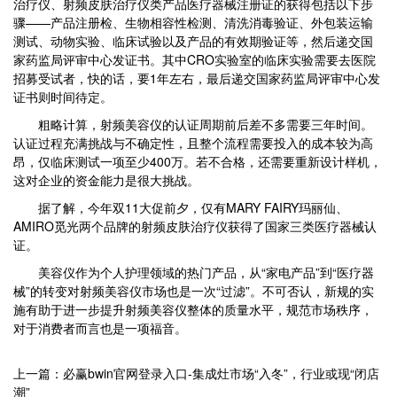
治疗仪、射频皮肤治疗仪类产品医疗器械注册证的获得包括以下步
骤——产品注册检、生物相容性检测、清洗消毒验证、外包装运输
测试、动物实验、临床试验以及产品的有效期验证等，然后递交国
家药监局评审中心发证书。其中CRO实验室的临床实验需要去医院
招募受试者，快的话，要1年左右，最后递交国家药监局评审中心发
证书则时间待定。
粗略计算，射频美容仪的认证周期前后差不多需要三年时间。
认证过程充满挑战与不确定性，且整个流程需要投入的成本较为高
昂，仅临床测试一项至少400万。若不合格，还需要重新设计样机，
这对企业的资金能力是很大挑战。
据了解，今年双11大促前夕，仅有MARY FAIRY玛丽仙、
AMIRO觅光两个品牌的射频皮肤治疗仪获得了国家三类医疗器械认
证。
美容仪作为个人护理领域的热门产品，从“家电产品”到“医疗器
械”的转变对射频美容仪市场也是一次“过滤”。不可否认，新规的实
施有助于进一步提升射频美容仪整体的质量水平，规范市场秩序，
对于消费者而言也是一项福音。
上一篇：必赢bwin官网登录入口-集成灶市场“入冬”，行业或现“闭店
潮”