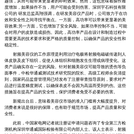
越强，从而可能带来更显著的即时效果。然而，这也意味着操作难
度增加，如果操作不当，用户可能会受到伤害。深圳宇石科技有限
公司的 研发总监高翔强调，在研发美容仪产品时，公司致力于在功
效和安全性之间寻找平衡点。一方面，高功率可以带来更显著的美
容效果;另一方面，它也增加了安全风险。如果功率控制不当，可能
会对用户的皮肤造成损伤。因此，高功率产品在设计和制造过程中
需要更高的技术要求和更严格的质量控制，以确保产品的安全性和
稳定性。
射频美容仪的工作原理是利用治疗电极将射频电磁破传递到人
体皮肤及皮下组织，促使人体组织和细胞发生生理或病理变化。这
类产品确实存在一定的风险。针对射频美容仪可能导致的烫伤等负
面事件，中检华通威测试技术研究院的院长、高级工程师余良清提
到，国家药品监督管理局已经发布了注册审查指导原则，要求对产
品进行温度梯度测试，以确保表皮不会因为高温而受到灼伤。这些
措施旨在提高产品的安全性，保护消费者免受不必要的伤害。
新规出台后，意味着美容仪市场的准入门槛将大幅度提升。对
消费者来说是很好的保障，也有助于规范市场，提高产品质量和安
全性。
此前，中国家电网记者就注册证申请问题咨询了专业第三方检
测机构深圳华通威国际检验有限公司内部人士。该人士表示，射频