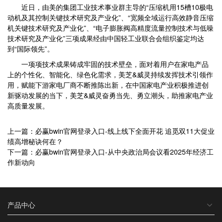
近日，由美的集团工业技术事业群主导的“压缩机用15槽10极电
动机及其控制关键技术研究及产业化”、“宽频全域运行高效静音压缩
机关键技术研究及产业化”、“电子膨胀阀高精度流量控制技术与低噪
技术研究及产业化”三项成果经由中国轻工业联合会组织鉴定均达
到“国际领先”。
一项项技术成果铸成牢固的技术壁垒，面对着用户在家电产品
上的个性化、智能化、绿色化需求，美芝&威灵持续发挥技术引领作
用，赋能下游家电厂商不断推陈出新，在中国家电产业积极推进创
新驱动发展的当下，美芝&威灵奋勇当先、勇立潮头，助推家电产业
高质量发展。
上一篇：必赢bwin官网登录入口-线上线下全面开花 追觅双11大促业
绩高增秘诀何在？
下一篇：必赢bwin官网登录入口-从中央政治局会议看2025年经济工
作新动向
产品中心