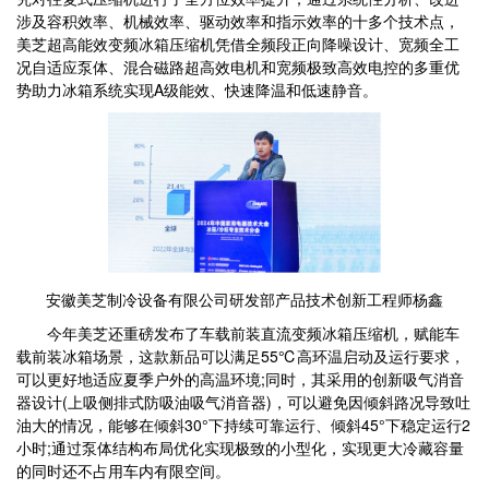
涉及容积效率、机械效率、驱动效率和指示效率的十多个技术点，
美芝超高能效变频冰箱压缩机凭借全频段正向降噪设计、宽频全工
况自适应泵体、混合磁路超高效电机和宽频极致高效电控的多重优
势助力冰箱系统实现A级能效、快速降温和低速静音。
安徽美芝制冷设备有限公司研发部产品技术创新工程师杨鑫
今年美芝还重磅发布了车载前装直流变频冰箱压缩机，赋能车
载前装冰箱场景，这款新品可以满足55℃高环温启动及运行要求，
可以更好地适应夏季户外的高温环境;同时，其采用的创新吸气消音
器设计(上吸侧排式防吸油吸气消音器)，可以避免因倾斜路况导致吐
油大的情况，能够在倾斜30°下持续可靠运行、倾斜45°下稳定运行2
小时;通过泵体结构布局优化实现极致的小型化，实现更大冷藏容量
的同时还不占用车内有限空间。