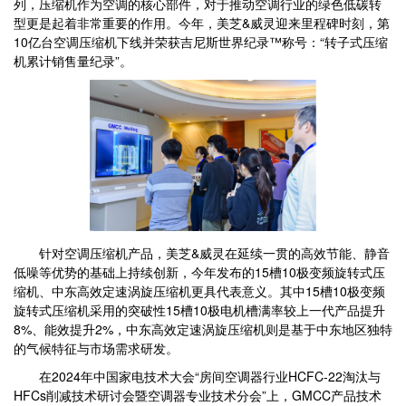
列，压缩机作为空调的核心部件，对于推动空调行业的绿色低碳转
型更是起着非常重要的作用。今年，美芝&威灵迎来里程碑时刻，第
10亿台空调压缩机下线并荣获吉尼斯世界纪录™称号：“转子式压缩
机累计销售量纪录”。
针对空调压缩机产品，美芝&威灵在延续一贯的高效节能、静音
低噪等优势的基础上持续创新，今年发布的15槽10极变频旋转式压
缩机、中东高效定速涡旋压缩机更具代表意义。其中15槽10极变频
旋转式压缩机采用的突破性15槽10极电机槽满率较上一代产品提升
8%、能效提升2%，中东高效定速涡旋压缩机则是基于中东地区独特
的气候特征与市场需求研发。
在2024年中国家电技术大会“房间空调器行业HCFC-22淘汰与
HFCs削减技术研讨会暨空调器专业技术分会”上，GMCC产品技术