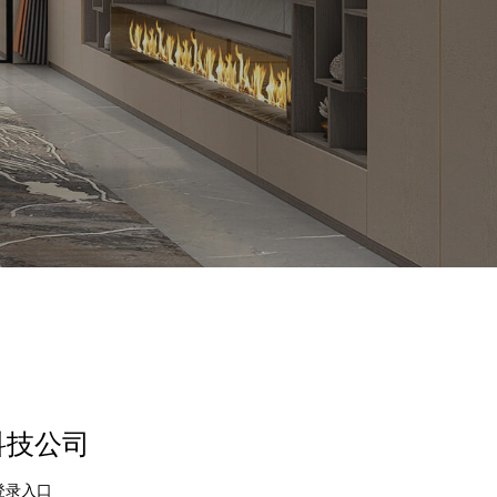
科技公司
登录入口