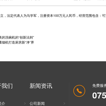
，法定代表人为马学军，注册资本100万元人民币，经营范围包含：可穿
美的洗碗机的“创新法则”
碟烟机打造厨房新“净”界
于我们
新闻资讯
免费服
07
简介
公司新闻