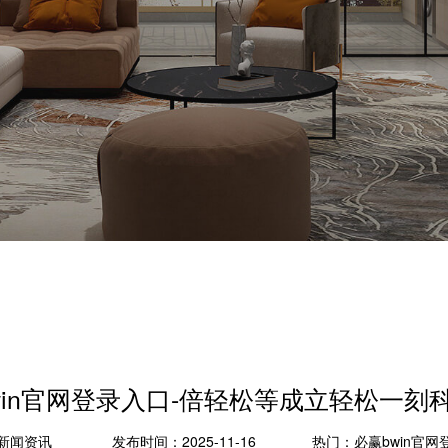
win官网登录入口-倍轻松等成立轻松一刻
新闻资讯
发布时间：2025-11-16
热门：
必赢bwin官网