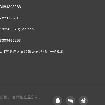
684308288
32503823
32503823@qq.com
308465253
圳市龙岗区五联朱龙石路48-1号AB栋
价格、
客厅柜全屋定制、