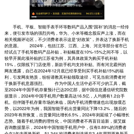
手机、平板、智能手表手环等数码产品入围“国补”的消息一经传
来，便引发市场的强烈共鸣，华为、小米等概念股应声上涨，而在
相关视频评论区，不少消费者表示这是“好政策”，并表达了换新手机
的意愿。 2024年，包括江苏、江西、上海、河北等部分省市已
经试点了手机等数码产品补贴，补贴幅度在10%-15%之间不等，以
较早开展此项补贴的江苏省为例，其具体政策为购买手机补贴
15%，仅限线下门店使用，新款手机均支持补贴。而有河北霸州的
网友透露，自己在2024年12月底已经享受到买手机补贴15%的福
利，引发网友艳羡，纷纷请教其补贴领取途径，可见当前消费者对
于换新手机意愿强烈。 作为中国人生活中必不可少的工具，截
至2024年中国手机存量预计已达20亿部，据中国信息通信研究院数
据显示，2024年中国手机用户数量高达16.5亿，人均拥有1.2台手
机。但伴随手机存量市场的来临，国内手机消费增速也出现放缓态
势，以2022年为例，我国智能手机出货量同比下降13.2%，随后的
2023年有所恢复，出货量同比增长6.5%，2024年则延续了小幅增长
态势。随着手机消费的理性化，中国消费者不再盲目追新，据艾媒
咨询数据显示，2024年中国智能手机用户中，仅有0.89%的消费者
会在1年内更换新机，51.34%的消费者则选择在3-4年周期更换新手