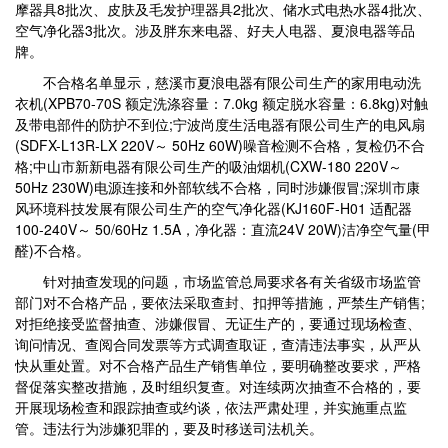
摩器具8批次、皮肤及毛发护理器具2批次、储水式电热水器4批次、
空气净化器3批次。涉及胖东来电器、好夫人电器、夏浪电器等品
牌。
不合格名单显示，慈溪市夏浪电器有限公司生产的家用电动洗
衣机(XPB70-70S 额定洗涤容量：7.0kg 额定脱水容量：6.8kg)对触
及带电部件的防护不到位;宁波尚度生活电器有限公司生产的电风扇
(SDFX-L13R-LX 220V～ 50Hz 60W)噪音检测不合格，复检仍不合
格;中山市新新电器有限公司生产的吸油烟机(CXW-180 220V～
50Hz 230W)电源连接和外部软线不合格，同时涉嫌假冒;深圳市康
风环境科技发展有限公司生产的空气净化器(KJ160F-H01 适配器
100-240V～ 50/60Hz 1.5A，净化器：直流24V 20W)洁净空气量(甲
醛)不合格。
针对抽查发现的问题，市场监管总局要求各有关省级市场监管
部门对不合格产品，要依法采取查封、扣押等措施，严禁生产销售;
对拒绝接受监督抽查、涉嫌假冒、无证生产的，要通过现场检查、
询问情况、查阅合同发票等方式调查取证，查清违法事实，从严从
快从重处置。对不合格产品生产销售单位，要明确整改要求，严格
督促落实整改措施，及时组织复查。对连续两次抽查不合格的，要
开展现场检查和跟踪抽查或约谈，依法严肃处理，并实施重点监
管。违法行为涉嫌犯罪的，要及时移送司法机关。