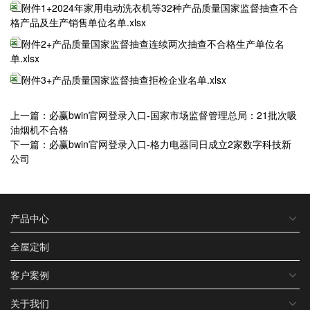
附件1+2024年家用电动洗衣机等32种产品质量国家监督抽查不合
格产品及生产销售单位名单.xlsx
附件2+产品质量国家监督抽查连续两次抽查不合格生产单位名
单.xlsx
附件3+产品质量国家监督抽查拒检企业名单.xlsx
上一篇：必赢bwin官网登录入口-国家市场监督管理总局：21批次吸
油烟机不合格
下一篇：必赢bwin官网登录入口-格力电器同日成立2家数字科技新
公司
产品中心
全屋定制
客户案例
关于我们