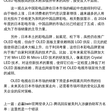
OLED 电视较高的技术附加值所带来的高价，接受度大不如前。
这一观点从中国彩电品牌在日本市场的崛起中也能得到印证。
由于物价上涨，日本消费者的节约意识显著增强，越来越多的人将
目光投向了价格更为亲民的中国品牌彩电。相关数据显示，在 2024
年度的日本彩电市场，中国品牌的市场占比已经超过了五成，成功
成为了市场销量的主导力量。
另外，日本本土的彩电品牌，如索尼、松下等，虽然仍在推广
OLED 电视，但由于 OLED 面板主要依赖韩国 LGD 供应，日元的贬
值使得进口成本大幅上升。出于利润考量，这些日本彩电品牌更倾
向于推广自家利润更高的技术产品。比如，近年来索尼等品牌加大
了对 Mini LED 和 Micro LED 技术的研发投入，像索尼的 Crystal
LED 技术。对这些新技术的重视，使得它们在一定程度上降低了对
OLED 面板的依赖，而这也间接导致了对 OLED 电视市场宣传力度
的减弱。
OLED 电视在日本市场的销量下滑是多种因素共同作用的结
果，未来其在日本市场的发展走向，还需看市场环境的变化以及相
关企业的应对策略。
上一篇：必赢bwin官网登录入口-腾讯回应被美列入涉嫌协助军方名
单：这显然是一个错误