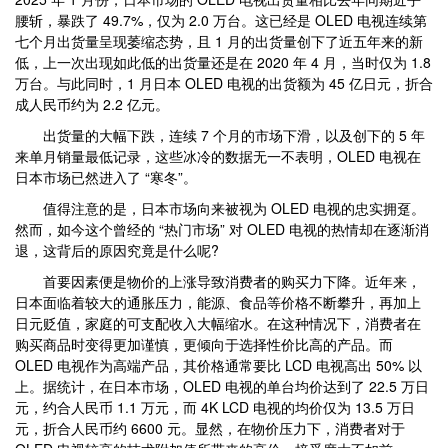
腰斩，暴跌了 49.7%，仅为 2.0 万台。这已经是 OLED 电视连续第
七个月出货量呈现萎缩态势，且 1 月的出货量创下了近五年来的新
低，上一次出现如此低的出货量还是在 2020 年 4 月，当时仅为 1.8
万台。与此同时，1 月日本 OLED 电视的出货额为 45 亿日元，折合
成人民币约为 2.2 亿元。
出货量的大幅下跌，连续 7 个月的市场下滑，以及创下的 5 年
来单月销量最低记录，这些冰冷的数据无一不表明，OLED 电视在
日本市场已然进入了 “寒冬”。
值得注意的是，日本市场向来被视为 OLED 电视的忠实拥趸。
然而，如今这个曾经的 “热门市场” 对 OLED 电视的热情却在逐渐消
退，这背后的原因究竟是什么呢?
首要因素便是物价的上涨导致消费者的购买力下降。近年来，
日本面临着较大的通胀压力，能源、食品等价格不断攀升，再加上
日元贬值，家庭的可支配收入大幅缩水。在这种情况下，消费者在
购买商品时变得更加谨慎，更倾向于选择性价比高的产品。而
OLED 电视作为高端产品，其价格通常要比 LCD 电视高出 50% 以
上。据统计，在日本市场，OLED 电视的单台均价达到了 22.5 万日
元，约合人民币 1.1 万元，而 4K LCD 电视的均价仅为 13.5 万日
元，折合人民币约 6600 元。显然，在物价压力下，消费者对于