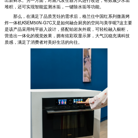
出新鲜水。另一方面，对蒸汽发生器方式进行改进，有效减少水垢
堆积，还可实现智能监测水垢，一键除水垢等功能。
那么，在满足了品质烹饪的需求后，格兰仕中国红系列微蒸烤
炸一体机KSEM50N-G7C又是如何融合厨房的空间与美学呢?这主要
是该产品采用纯平嵌入设计，搭配铂岩灰外观，可轻松融入橱柜，
营造出一体化的视觉效果，拥有炫彩双显示屏，大气沉稳充满科技
质感，满足了消费者对美好生活的向往。