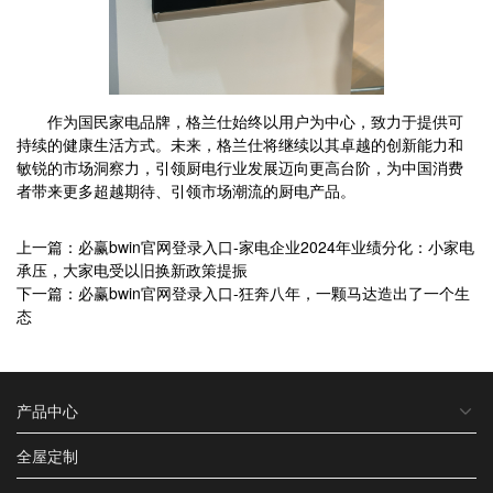
作为国民家电品牌，格兰仕始终以用户为中心，致力于提供可
持续的健康生活方式。未来，格兰仕将继续以其卓越的创新能力和
敏锐的市场洞察力，引领厨电行业发展迈向更高台阶，为中国消费
者带来更多超越期待、引领市场潮流的厨电产品。
上一篇：必赢bwin官网登录入口-家电企业2024年业绩分化：小家电
承压，大家电受以旧换新政策提振
下一篇：必赢bwin官网登录入口-狂奔八年，一颗马达造出了一个生
态
产品中心
全屋定制