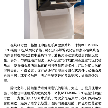
在烤制方面，格兰仕中国红系列微蒸烤炸一体机KSEM50N-
G7C采用5D全域烘烤功能，搭配顶部蝶翼双烤管和底部隐藏烤管，
确保食材在烘烤过程中受热均匀，避免局部过热或过焦的情况发
生。另外，与传统油炸相比，双环流空气炸功能用高温空气流代替
热油，使食物表皮快速脆化的同时锁住内部水分，炸出酥脆口感的
健康美食。不仅如此，该产品还能实现三段组合式烹饪，如先微波
再蒸再烤，或变换顺序，满足中餐烹饪的复杂需求，提高烹饪效
率。
除此之外，随着消费者健康意识的增强，为进一步提升使用体
验，格兰仕中国红系列微蒸烤炸一体机KSEM50N-G7C在清洁功能
方面，一方面升级了双向水系统，每次烹饪结束后，都可做到余水
智能回收，避免了陈水长期置于管路内滋生细菌，保证每次蒸都喷