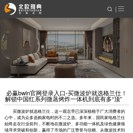
必赢bwin官网登录入口-买微波炉就选格兰仕！
解锁中国红系列微蒸烤炸一体机到底有多“顶”
买微波炉就选格兰仕，这一观念早已深深植根于广大消费者的
心中，成为众多选购家电时的不二之选。多年来，国民家电格兰仕
始终走在行业前列，不断地在微波炉、多功能一体机及绿色健康领
域寻求突破和创新，赢得了市场的广泛赞誉与信赖。从微波技术到