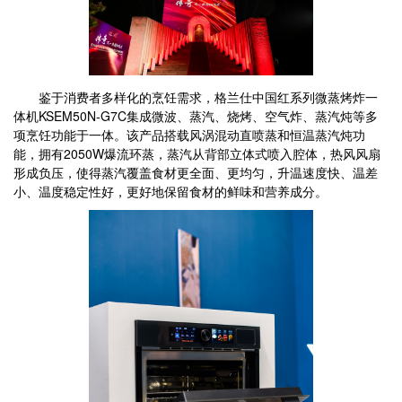
鉴于消费者多样化的烹饪需求，格兰仕中国红系列微蒸烤炸一
体机KSEM50N-G7C集成微波、蒸汽、烧烤、空气炸、蒸汽炖等多
项烹饪功能于一体。该产品搭载风涡混动直喷蒸和恒温蒸汽炖功
能，拥有2050W爆流环蒸，蒸汽从背部立体式喷入腔体，热风风扇
形成负压，使得蒸汽覆盖食材更全面、更均匀，升温速度快、温差
小、温度稳定性好，更好地保留食材的鲜味和营养成分。