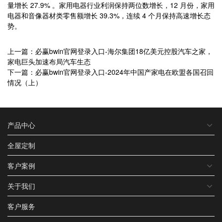
量增长 27.9% 。家用电器行业利润保持两位数增长，12 月份，家用
电器和音像器材类零售额增长 39.3%，连续 4 个月保持高速增长态
势。
上一篇：必赢bwin官网登录入口-海尔集团18亿美元控股汽车之家，
家电巨头加速布局汽车生态
下一篇：必赢bwin官网登录入口-2024年中国产家电在欧盟各国召回
情况（上）
产品中心
全屋定制
客户案例
关于我们
客户服务