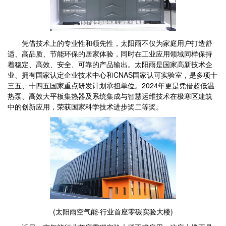
凭借技术上的专业性和领先性，太阳雨不仅为家庭用户打造舒
适、高品质、节能环保的居家体验，同时在工业应用领域同样保持
着稳定、高效、安全、可靠的产品输出。太阳雨是国家高新技术企
业、拥有国家认定企业技术中心和CNAS国家认可实验室，是多项十
三五、十四五国家重点研发计划承担单位。2024年更是凭借超低温
热泵、高效大平板集热器及系统集成与智慧运维技术在极寒区建筑
中的创新应用，荣获国家科学技术进步奖二等奖。
(太阳雨空气能·行业首座零碳实验大楼)