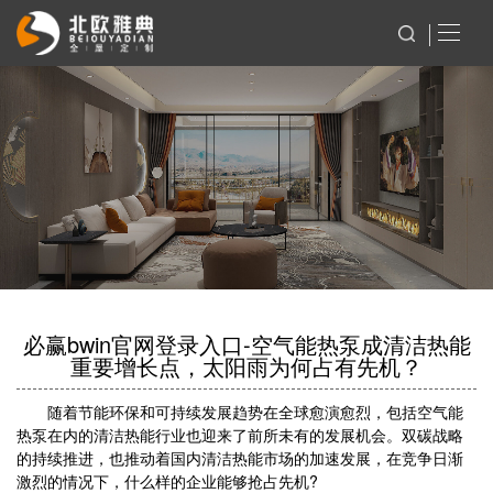
必赢bwin官网登录入口-空气能热泵成清洁热能
重要增长点，太阳雨为何占有先机？
随着节能环保和可持续发展趋势在全球愈演愈烈，包括空气能
热泵在内的清洁热能行业也迎来了前所未有的发展机会。双碳战略
的持续推进，也推动着国内清洁热能市场的加速发展，在竞争日渐
激烈的情况下，什么样的企业能够抢占先机?