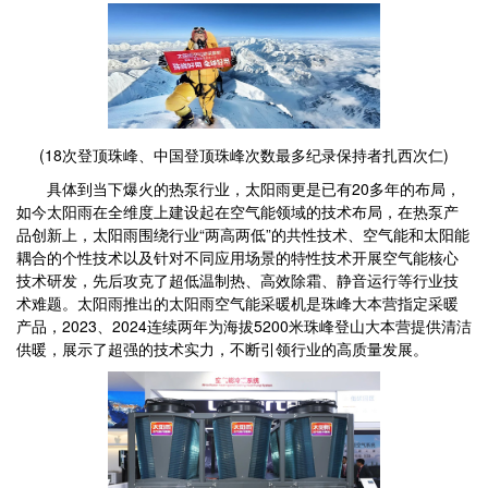
(18次登顶珠峰、中国登顶珠峰次数最多纪录保持者扎西次仁)
具体到当下爆火的热泵行业，太阳雨更是已有20多年的布局，
如今太阳雨在全维度上建设起在空气能领域的技术布局，在热泵产
品创新上，太阳雨围绕行业“两高两低”的共性技术、空气能和太阳能
耦合的个性技术以及针对不同应用场景的特性技术开展空气能核心
技术研发，先后攻克了超低温制热、高效除霜、静音运行等行业技
术难题。太阳雨推出的太阳雨空气能采暖机是珠峰大本营指定采暖
产品，2023、2024连续两年为海拔5200米珠峰登山大本营提供清洁
供暖，展示了超强的技术实力，不断引领行业的高质量发展。