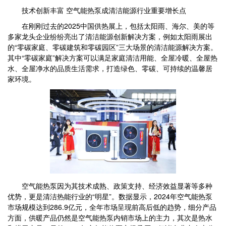
技术创新丰富 空气能热泵成清洁能源行业重要增长点
在刚刚过去的2025中国供热展上，包括太阳雨、海尔、美的等
多家龙头企业纷纷亮出了清洁能源创新解决方案，例如太阳雨展出
的“零碳家庭、零碳建筑和零碳园区”三大场景的清洁能源解决方案。
其中“零碳家庭”解决方案可以满足家庭清洁用能、全屋冷暖、全屋热
水、全屋净水的品质生活需求，打造绿色、零碳、可持续的温馨居
家环境。
空气能热泵因为其技术成熟、政策支持、经济效益显著等多种
优势，更是清洁热能行业的“明星”。数据显示，2024年空气能热泵
市场规模达到286.9亿元，全年市场呈现前高后低的趋势，细分产品
方面，供暖产品仍然是空气能热泵内销市场上的主力，其次是热水